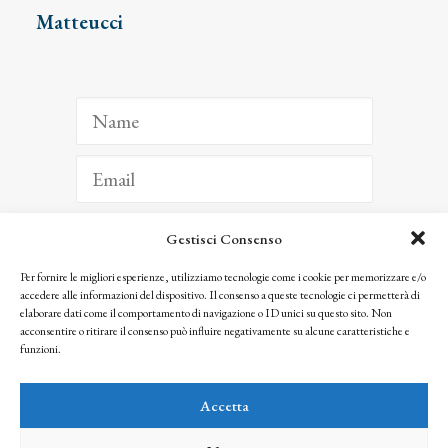
Matteucci
Gestisci Consenso
ISCRIVITI
Per fornire le migliori esperienze, utilizziamo tecnologie come i cookie per memorizzare e/o
accedere alle informazioni del dispositivo. Il consenso a queste tecnologie ci permetterà di
Facendo clic per iscriverti, riconosci che le tue informazioni saranno trattate
elaborare dati come il comportamento di navigazione o ID unici su questo sito. Non
seguendo la nostra
Privacy Policy
acconsentire o ritirare il consenso può influire negativamente su alcune caratteristiche e
© 2025 Istituto Matteucci. All right reserved
funzioni.
Nessuna parte di questo sito può essere riprodotta o trasmessa con qualsiasi mezzo senza
l’autorizzazione scritta dei proprietari dei diritti e dell’Istituto Matteucci
Accetta