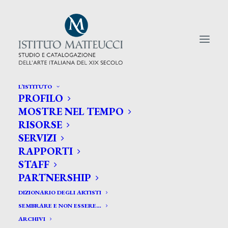
L’ISTITUTO
PROFILO
CERCA TRA GLI ARTISTI:
MOSTRE NEL TEMPO
RISORSE
Search
SERVIZI
for:
RAPPORTI
STAFF
PARTNERSHIP
DIZIONARIO DEGLI ARTISTI
SEMBRARE E NON ESSERE…
ARCHIVI