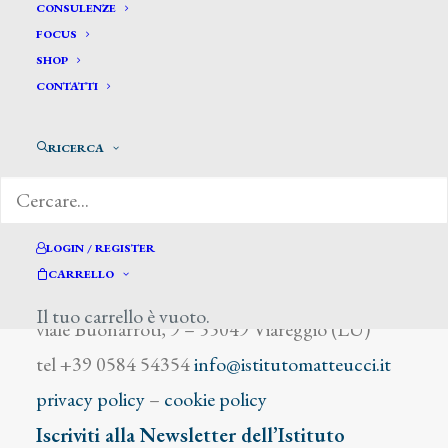
Longoni G.
CONSULENZE
FOCUS
SHOP
CONTATTI
RICERCA
DIZIONARIO DEGLI ARTISTI
LOGIN / REGISTER
CARRELLO
Istituto Matteucci
Il tuo carrello è vuoto.
viale Buonarroti, 9 – 55049 Viareggio (LU)
tel +39 0584 54354
info@istitutomatteucci.it
privacy policy
–
cookie policy
Iscriviti alla Newsletter dell’Istituto