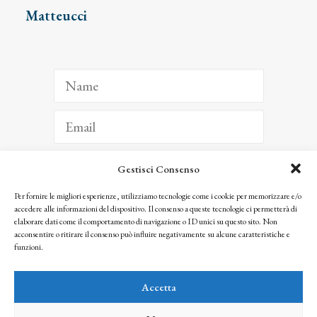
Matteucci
Gestisci Consenso
ISCRIVITI
Per fornire le migliori esperienze, utilizziamo tecnologie come i cookie per memorizzare e/o
accedere alle informazioni del dispositivo. Il consenso a queste tecnologie ci permetterà di
Facendo clic per iscriverti, riconosci che le tue informazioni saranno trattate
elaborare dati come il comportamento di navigazione o ID unici su questo sito. Non
seguendo la nostra
Privacy Policy
acconsentire o ritirare il consenso può influire negativamente su alcune caratteristiche e
© 2025 Istituto Matteucci. All right reserved
funzioni.
Nessuna parte di questo sito può essere riprodotta o trasmessa con qualsiasi mezzo senza
l’autorizzazione scritta dei proprietari dei diritti e dell’Istituto Matteucci
Accetta