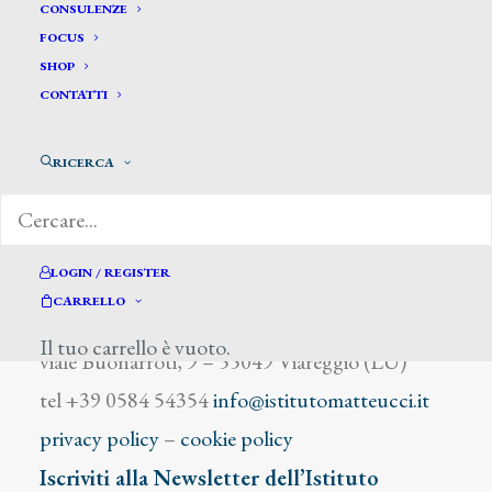
Lorenzini Ponziano
CONSULENZE
FOCUS
SHOP
CONTATTI
RICERCA
DIZIONARIO DEGLI ARTISTI
LOGIN / REGISTER
CARRELLO
Istituto Matteucci
Il tuo carrello è vuoto.
viale Buonarroti, 9 – 55049 Viareggio (LU)
tel +39 0584 54354
info@istitutomatteucci.it
privacy policy
–
cookie policy
Iscriviti alla Newsletter dell’Istituto