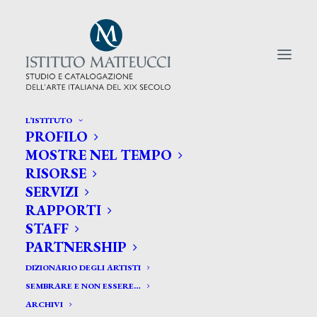
L’ISTITUTO
PROFILO
CERCA TRA GLI ARTISTI:
MOSTRE NEL TEMPO
RISORSE
Search
SERVIZI
for:
RAPPORTI
STAFF
PARTNERSHIP
DIZIONARIO DEGLI ARTISTI
SEMBRARE E NON ESSERE…
ARCHIVI