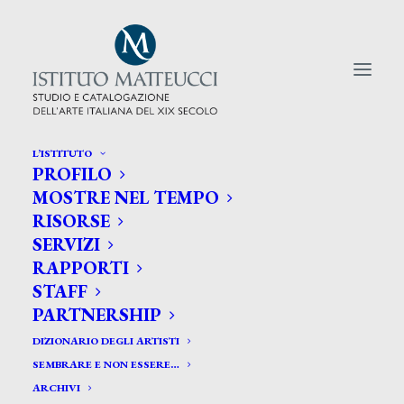
L’ISTITUTO
PROFILO
CERCA TRA GLI ARTISTI:
MOSTRE NEL TEMPO
RISORSE
Search
SERVIZI
for:
RAPPORTI
STAFF
PARTNERSHIP
DIZIONARIO DEGLI ARTISTI
SEMBRARE E NON ESSERE…
ARCHIVI