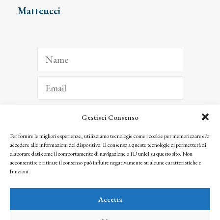
Matteucci
Gestisci Consenso
ISCRIVITI
Per fornire le migliori esperienze, utilizziamo tecnologie come i cookie per memorizzare e/o
accedere alle informazioni del dispositivo. Il consenso a queste tecnologie ci permetterà di
Facendo clic per iscriverti, riconosci che le tue informazioni saranno trattate
elaborare dati come il comportamento di navigazione o ID unici su questo sito. Non
seguendo la nostra
Privacy Policy
acconsentire o ritirare il consenso può influire negativamente su alcune caratteristiche e
© 2025 Istituto Matteucci. All right reserved
funzioni.
Nessuna parte di questo sito può essere riprodotta o trasmessa con qualsiasi mezzo senza
l’autorizzazione scritta dei proprietari dei diritti e dell’Istituto Matteucci
Accetta