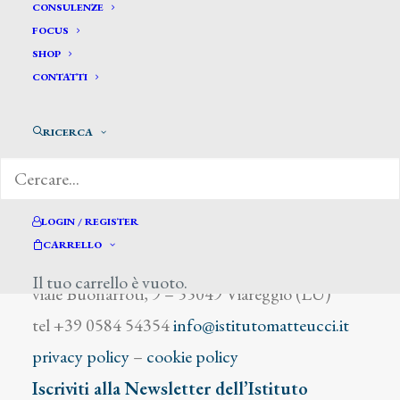
Lottaroli
CONSULENZE
FOCUS
SHOP
CONTATTI
RICERCA
DIZIONARIO DEGLI ARTISTI
LOGIN / REGISTER
CARRELLO
Istituto Matteucci
Il tuo carrello è vuoto.
viale Buonarroti, 9 – 55049 Viareggio (LU)
tel +39 0584 54354
info@istitutomatteucci.it
privacy policy
–
cookie policy
Iscriviti alla Newsletter dell’Istituto