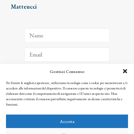
Matteucci
Gestisci Consenso
ISCRIVITI
Per fornire le migliori esperienze, utilizziamo tecnologie come i cookie per memorizzare e/o
accedere alle informazioni del dispositivo. Il consenso a queste tecnologie ci permetterà di
Facendo clic per iscriverti, riconosci che le tue informazioni saranno trattate
elaborare dati come il comportamento di navigazione o ID unici su questo sito. Non
seguendo la nostra
Privacy Policy
acconsentire o ritirare il consenso può influire negativamente su alcune caratteristiche e
© 2025 Istituto Matteucci. All right reserved
funzioni.
Nessuna parte di questo sito può essere riprodotta o trasmessa con qualsiasi mezzo senza
l’autorizzazione scritta dei proprietari dei diritti e dell’Istituto Matteucci
Accetta