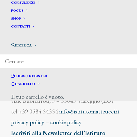
Lunardi
CONSULENZE
FOCUS
SHOP
CONTATTI
RICERCA
DIZIONARIO DEGLI ARTISTI
LOGIN / REGISTER
CARRELLO
Istituto Matteucci
Il tuo carrello è vuoto.
viale Buonarroti, 9 – 55049 Viareggio (LU)
tel +39 0584 54354
info@istitutomatteucci.it
privacy policy
–
cookie policy
Iscriviti alla Newsletter dell’Istituto