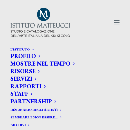
L’ISTITUTO
PROFILO
CERCA TRA GLI ARTISTI:
MOSTRE NEL TEMPO
RISORSE
Search
SERVIZI
for:
RAPPORTI
STAFF
PARTNERSHIP
DIZIONARIO DEGLI ARTISTI
SEMBRARE E NON ESSERE…
ARCHIVI