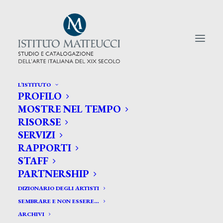
L’ISTITUTO
PROFILO
CERCA TRA GLI ARTISTI:
MOSTRE NEL TEMPO
RISORSE
Search
SERVIZI
for:
RAPPORTI
STAFF
PARTNERSHIP
DIZIONARIO DEGLI ARTISTI
SEMBRARE E NON ESSERE…
ARCHIVI