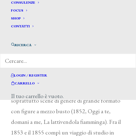
Lupetti Carlo Gaudenzio *
CONSULENZE
FOCUS
SHOP
LUPETTI CARLO GAUDENZIO
CONTATTI
Prestinone (Novara) 1827 – Nantes (Francia)
RICERCA
1862
Compiuti gli studi alI’Accademia Albertina di
Torino dal 1846 al 1849, esordì alla Promotrice
LOGIN / REGISTER
torinese nel 1850 e ne frequentò
CARRELLO
successivamente le esposizioni annuali, inviando
Il tuo carrello è vuoto.
soprattutto scene di genere di grande formato
con figure a mezzo busto (1852, Oggi a te,
domani a me, La lattivendola fiamminga). Fra il
1853 e il 1855 compì un viaggio di studio in