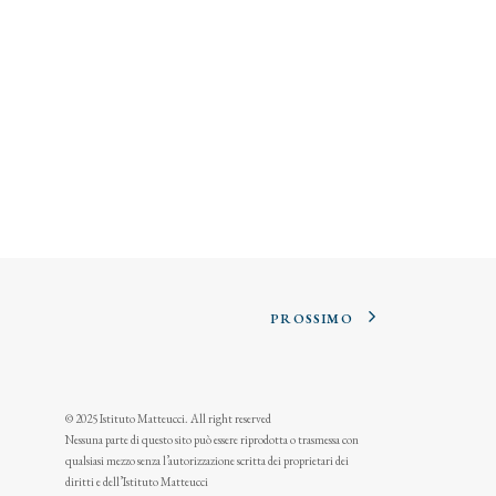
PROSSIMO
© 2025 Istituto Matteucci. All right reserved
Nessuna parte di questo sito può essere riprodotta o trasmessa con
qualsiasi mezzo senza l’autorizzazione scritta dei proprietari dei
diritti e dell’Istituto Matteucci