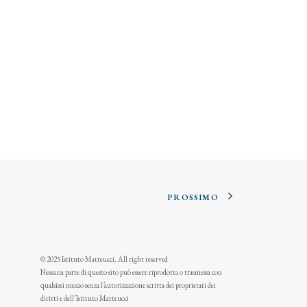
PROSSIMO
© 2025 Istituto Matteucci. All right reserved
Nessuna parte di questo sito può essere riprodotta o trasmessa con
qualsiasi mezzo senza l’autorizzazione scritta dei proprietari dei
diritti e dell’Istituto Matteucci