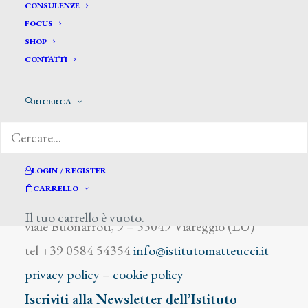
Mafai Mario
CONSULENZE
FOCUS
SHOP
CONTATTI
RICERCA
DIZIONARIO DEGLI ARTISTI
LOGIN / REGISTER
CARRELLO
Istituto Matteucci
Il tuo carrello è vuoto.
viale Buonarroti, 9 – 55049 Viareggio (LU)
tel +39 0584 54354
info@istitutomatteucci.it
privacy policy
–
cookie policy
Iscriviti alla Newsletter dell’Istituto