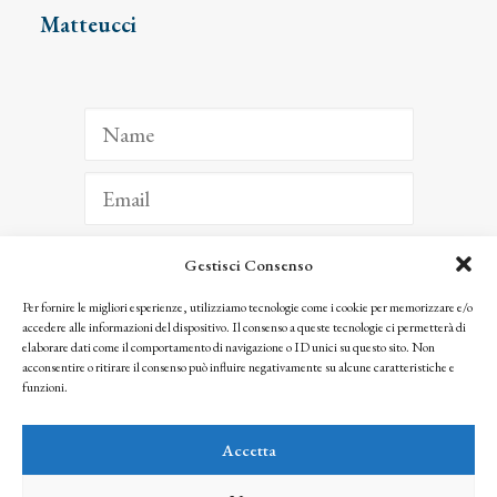
Matteucci
Gestisci Consenso
ISCRIVITI
Per fornire le migliori esperienze, utilizziamo tecnologie come i cookie per memorizzare e/o
accedere alle informazioni del dispositivo. Il consenso a queste tecnologie ci permetterà di
Facendo clic per iscriverti, riconosci che le tue informazioni saranno trattate
elaborare dati come il comportamento di navigazione o ID unici su questo sito. Non
seguendo la nostra
Privacy Policy
acconsentire o ritirare il consenso può influire negativamente su alcune caratteristiche e
© 2025 Istituto Matteucci. All right reserved
funzioni.
Nessuna parte di questo sito può essere riprodotta o trasmessa con qualsiasi mezzo senza
l’autorizzazione scritta dei proprietari dei diritti e dell’Istituto Matteucci
Accetta