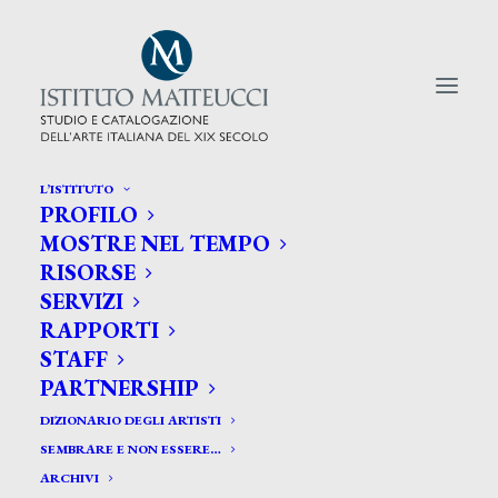
L’ISTITUTO
PROFILO
CERCA TRA GLI ARTISTI:
MOSTRE NEL TEMPO
RISORSE
Search
SERVIZI
for:
RAPPORTI
STAFF
PARTNERSHIP
DIZIONARIO DEGLI ARTISTI
SEMBRARE E NON ESSERE…
ARCHIVI