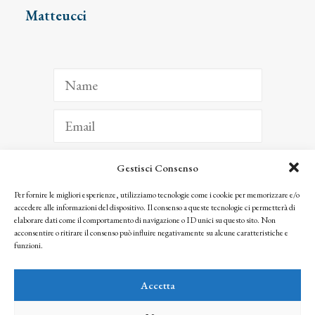
Matteucci
Gestisci Consenso
ISCRIVITI
Per fornire le migliori esperienze, utilizziamo tecnologie come i cookie per memorizzare e/o
accedere alle informazioni del dispositivo. Il consenso a queste tecnologie ci permetterà di
Facendo clic per iscriverti, riconosci che le tue informazioni saranno trattate
elaborare dati come il comportamento di navigazione o ID unici su questo sito. Non
seguendo la nostra
Privacy Policy
acconsentire o ritirare il consenso può influire negativamente su alcune caratteristiche e
© 2025 Istituto Matteucci. All right reserved
funzioni.
Nessuna parte di questo sito può essere riprodotta o trasmessa con qualsiasi mezzo senza
l’autorizzazione scritta dei proprietari dei diritti e dell’Istituto Matteucci
Accetta