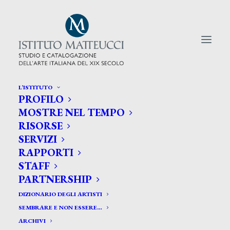
L’ISTITUTO
PROFILO
CERCA TRA GLI ARTISTI:
MOSTRE NEL TEMPO
RISORSE
Search
SERVIZI
for:
RAPPORTI
STAFF
PARTNERSHIP
DIZIONARIO DEGLI ARTISTI
SEMBRARE E NON ESSERE…
ARCHIVI