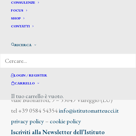
Maggi Antonio
CONSULENZE
FOCUS
SHOP
CONTATTI
RICERCA
DIZIONARIO DEGLI ARTISTI
LOGIN / REGISTER
CARRELLO
Istituto Matteucci
Il tuo carrello è vuoto.
viale Buonarroti, 9 – 55049 Viareggio (LU)
tel +39 0584 54354
info@istitutomatteucci.it
privacy policy
–
cookie policy
Iscriviti alla Newsletter dell’Istituto