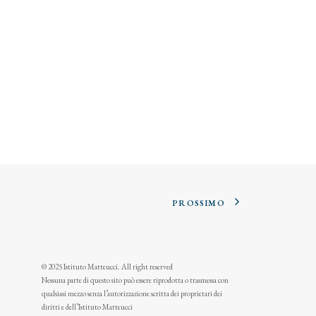
PROSSIMO
© 2025 Istituto Matteucci. All right reserved
Nessuna parte di questo sito può essere riprodotta o trasmessa con
qualsiasi mezzo senza l’autorizzazione scritta dei proprietari dei
diritti e dell’Istituto Matteucci