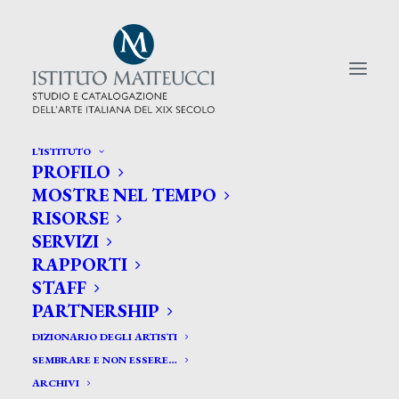
L’ISTITUTO
PROFILO
CERCA TRA GLI ARTISTI:
MOSTRE NEL TEMPO
RISORSE
Search
SERVIZI
for:
RAPPORTI
STAFF
PARTNERSHIP
DIZIONARIO DEGLI ARTISTI
SEMBRARE E NON ESSERE…
ARCHIVI