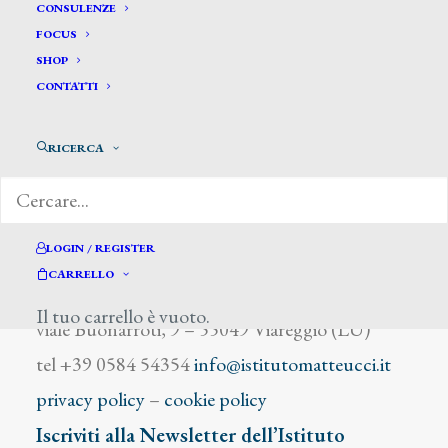
Malfatti Andrea
CONSULENZE
FOCUS
SHOP
CONTATTI
RICERCA
DIZIONARIO DEGLI ARTISTI
LOGIN / REGISTER
CARRELLO
Istituto Matteucci
Il tuo carrello è vuoto.
viale Buonarroti, 9 – 55049 Viareggio (LU)
tel +39 0584 54354
info@istitutomatteucci.it
privacy policy
–
cookie policy
Iscriviti alla Newsletter dell’Istituto