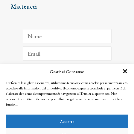
Matteucci
Gestisci Consenso
ISCRIVITI
Per fornire le migliori esperienze, utilizziamo tecnologie come i cookie per memorizzare e/o
accedere alle informazioni del dispositivo. Il consenso a queste tecnologie ci permetterà di
Facendo clic per iscriverti, riconosci che le tue informazioni saranno trattate
elaborare dati come il comportamento di navigazione o ID unici su questo sito. Non
seguendo la nostra
Privacy Policy
acconsentire o ritirare il consenso può influire negativamente su alcune caratteristiche e
© 2025 Istituto Matteucci. All right reserved
funzioni.
Nessuna parte di questo sito può essere riprodotta o trasmessa con qualsiasi mezzo senza
l’autorizzazione scritta dei proprietari dei diritti e dell’Istituto Matteucci
Accetta