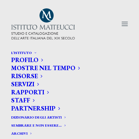
L’ISTITUTO
PROFILO
CERCA TRA GLI ARTISTI:
MOSTRE NEL TEMPO
RISORSE
Search
SERVIZI
for:
RAPPORTI
STAFF
PARTNERSHIP
DIZIONARIO DEGLI ARTISTI
SEMBRARE E NON ESSERE…
ARCHIVI