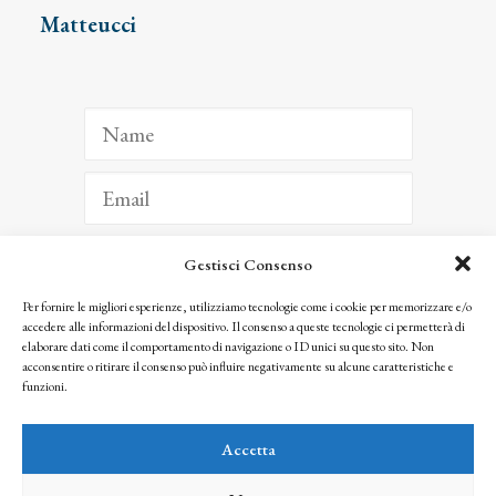
Matteucci
Gestisci Consenso
ISCRIVITI
Per fornire le migliori esperienze, utilizziamo tecnologie come i cookie per memorizzare e/o
accedere alle informazioni del dispositivo. Il consenso a queste tecnologie ci permetterà di
Facendo clic per iscriverti, riconosci che le tue informazioni saranno trattate
elaborare dati come il comportamento di navigazione o ID unici su questo sito. Non
seguendo la nostra
Privacy Policy
acconsentire o ritirare il consenso può influire negativamente su alcune caratteristiche e
© 2025 Istituto Matteucci. All right reserved
funzioni.
Nessuna parte di questo sito può essere riprodotta o trasmessa con qualsiasi mezzo senza
l’autorizzazione scritta dei proprietari dei diritti e dell’Istituto Matteucci
Accetta