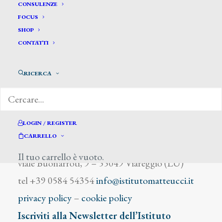
Mancini O.C.
CONSULENZE
FOCUS
SHOP
CONTATTI
RICERCA
DIZIONARIO DEGLI ARTISTI
LOGIN / REGISTER
CARRELLO
Istituto Matteucci
Il tuo carrello è vuoto.
viale Buonarroti, 9 – 55049 Viareggio (LU)
tel +39 0584 54354
info@istitutomatteucci.it
privacy policy
–
cookie policy
Iscriviti alla Newsletter dell’Istituto