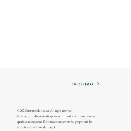
PROSSIMO
© 2025 Istituto Matteucci. All right reserved
Nessuna parte di questo sito può essere riprodotta o trasmessa con
qualsiasi mezzo senza l’autorizzazione scritta dei proprietari dei
diritti e dell’Istituto Matteucci