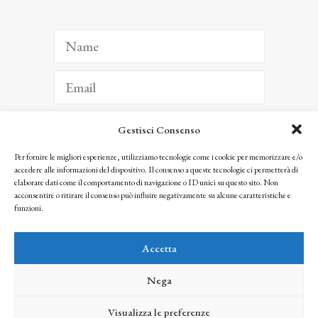
Gestisci Consenso
ISCRIVITI
Per fornire le migliori esperienze, utilizziamo tecnologie come i cookie per memorizzare e/o
accedere alle informazioni del dispositivo. Il consenso a queste tecnologie ci permetterà di
Facendo clic per iscriverti, riconosci che le tue informazioni saranno trattate
elaborare dati come il comportamento di navigazione o ID unici su questo sito. Non
seguendo la nostra
Privacy Policy
acconsentire o ritirare il consenso può influire negativamente su alcune caratteristiche e
© 2025 Istituto Matteucci. All right reserved
funzioni.
Nessuna parte di questo sito può essere riprodotta o trasmessa con qualsiasi mezzo senza
l’autorizzazione scritta dei proprietari dei diritti e dell’Istituto Matteucci
Accetta
Nega
Visualizza le preferenze
credits