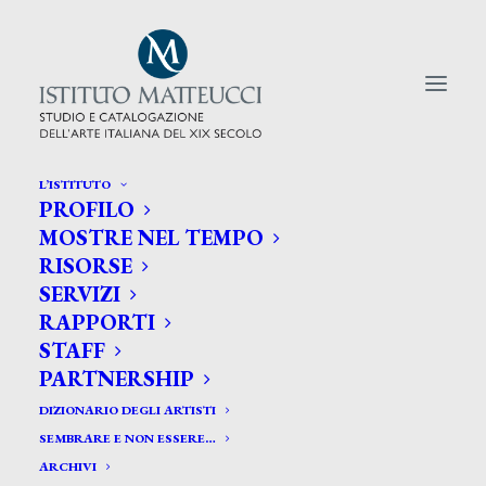
L’ISTITUTO
PROFILO
CERCA TRA GLI ARTISTI:
MOSTRE NEL TEMPO
RISORSE
Search
SERVIZI
for:
RAPPORTI
STAFF
PARTNERSHIP
DIZIONARIO DEGLI ARTISTI
SEMBRARE E NON ESSERE…
ARCHIVI