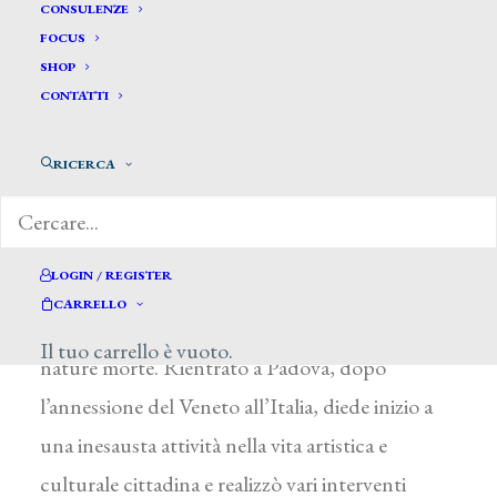
Manzoni Giacomo*
CONSULENZE
FOCUS
SHOP
MANZONI GIACOMO
CONTATTI
Padova 1840 – 1912
RICERCA
Allievo di V. Gazzotto, passò poi a studiare
all’Accademia di Venezia. Nel 1859-1860 prese
parte alle campagne per l’Unità d’Italia. Dal
LOGIN / REGISTER
1862 al 1866 si stabilì a Firenze, dove proseguì
CARRELLO
lo studio dell’antico avviando la produzione di
Il tuo carrello è vuoto.
nature morte. Rientrato a Padova, dopo
l’annessione del Veneto all’Italia, diede inizio a
una inesausta attività nella vita artistica e
culturale cittadina e realizzò vari interventi