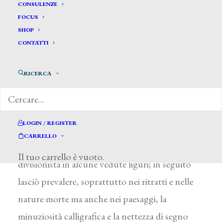
Maragliano Federico *
CONSULENZE
FOCUS
SHOP
MARAGLIANO FEDERICO
CONTATTI
Genova 1873 – 1952
RICERCA
Studiò all’Accademia di San Luca a Roma e alla
Ligustica di Genova sotto la guida di T. Luxoro.
Frequentatore dei cenacoli culturali genovesi
LOGIN / REGISTER
con P. Nomellini e E. De Albertis, alla fine
CARRELLO
dell’Ottocento sperimentò la tecnica
Il tuo carrello è vuoto.
divisionista in alcune vedute liguri; in seguito
lasciò prevalere, soprattutto nei ritratti e nelle
nature morte ma anche nei paesaggi, la
minuziosità calligrafica e la nettezza di segno