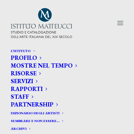
L’ISTITUTO
PROFILO
CERCA TRA GLI ARTISTI:
MOSTRE NEL TEMPO
RISORSE
Search
SERVIZI
for:
RAPPORTI
STAFF
PARTNERSHIP
DIZIONARIO DEGLI ARTISTI
SEMBRARE E NON ESSERE…
ARCHIVI