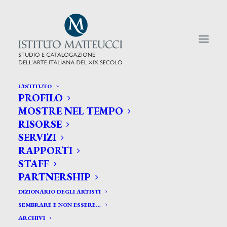
L’ISTITUTO
PROFILO
CERCA TRA GLI ARTISTI:
MOSTRE NEL TEMPO
RISORSE
Search
SERVIZI
for:
RAPPORTI
STAFF
PARTNERSHIP
DIZIONARIO DEGLI ARTISTI
SEMBRARE E NON ESSERE…
ARCHIVI