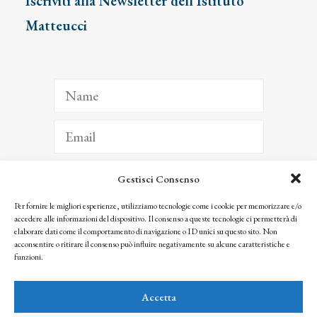
Iscriviti alla Newsletter dell’Istituto
Matteucci
Gestisci Consenso
ISCRIVITI
Per fornire le migliori esperienze, utilizziamo tecnologie come i cookie per memorizzare e/o
accedere alle informazioni del dispositivo. Il consenso a queste tecnologie ci permetterà di
Facendo clic per iscriverti, riconosci che le tue informazioni saranno trattate
elaborare dati come il comportamento di navigazione o ID unici su questo sito. Non
seguendo la nostra
Privacy Policy
acconsentire o ritirare il consenso può influire negativamente su alcune caratteristiche e
© 2025 Istituto Matteucci. All right reserved
funzioni.
Nessuna parte di questo sito può essere riprodotta o trasmessa con qualsiasi mezzo senza
l’autorizzazione scritta dei proprietari dei diritti e dell’Istituto Matteucci
Accetta