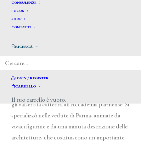
Marchesi Luigi *
CONSULENZE
FOCUS
SHOP
MARCHESI LUIGI
CONTATTI
Fontanelle (Parma) 1827 – Parma 1862
RICERCA
Dal 1840 frequentò l’Accademia di Parma sotto
la guida di G. Boccaccio e negli anni successivi si
mise in luce nei corsi di paesaggio. Verso la fine
LOGIN / REGISTER
del 1850 poté compiere un soggiorno di studio
CARRELLO
a Roma, da dove inviò due Paesaggi romani che
Il tuo carrello è vuoto.
gli valsero la cattedra all’Accademia parmense. Si
specializzò nelle vedute di Parma, animate da
vivaci figurine e da una minuta descrizione delle
architetture, che costituiscono un importante