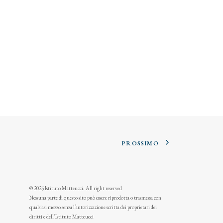
PROSSIMO
© 2025 Istituto Matteucci. All right reserved
Nessuna parte di questo sito può essere riprodotta o trasmessa con
qualsiasi mezzo senza l’autorizzazione scritta dei proprietari dei
diritti e dell’Istituto Matteucci