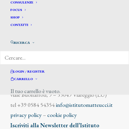
Marchi Antonio
CONSULENZE
FOCUS
SHOP
CONTATTI
RICERCA
DIZIONARIO DEGLI ARTISTI
LOGIN / REGISTER
CARRELLO
Istituto Matteucci
Il tuo carrello è vuoto.
viale Buonarroti, 9 – 55049 Viareggio (LU)
tel +39 0584 54354
info@istitutomatteucci.it
privacy policy
–
cookie policy
Iscriviti alla Newsletter dell’Istituto