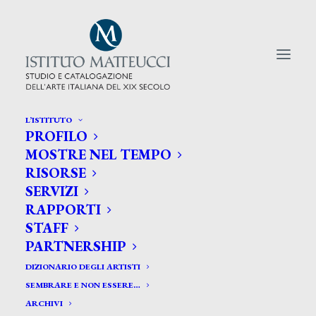
L’ISTITUTO
PROFILO
CERCA TRA GLI ARTISTI:
MOSTRE NEL TEMPO
RISORSE
Search
SERVIZI
for:
RAPPORTI
STAFF
PARTNERSHIP
DIZIONARIO DEGLI ARTISTI
SEMBRARE E NON ESSERE…
ARCHIVI