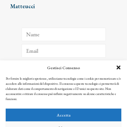
Matteucci
Gestisci Consenso
ISCRIVITI
Per fornire le migliori esperienze, utilizziamo tecnologie come i cookie per memorizzare e/o
accedere alle informazioni del dispositivo. Il consenso a queste tecnologie ci permetterà di
Facendo clic per iscriverti, riconosci che le tue informazioni saranno trattate
elaborare dati come il comportamento di navigazione o ID unici su questo sito. Non
seguendo la nostra
Privacy Policy
acconsentire o ritirare il consenso può influire negativamente su alcune caratteristiche e
© 2025 Istituto Matteucci. All right reserved
funzioni.
Nessuna parte di questo sito può essere riprodotta o trasmessa con qualsiasi mezzo senza
l’autorizzazione scritta dei proprietari dei diritti e dell’Istituto Matteucci
Accetta