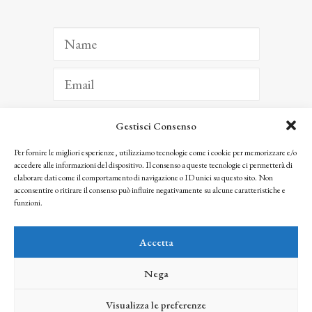
Gestisci Consenso
ISCRIVITI
Per fornire le migliori esperienze, utilizziamo tecnologie come i cookie per memorizzare e/o
accedere alle informazioni del dispositivo. Il consenso a queste tecnologie ci permetterà di
Facendo clic per iscriverti, riconosci che le tue informazioni saranno trattate
elaborare dati come il comportamento di navigazione o ID unici su questo sito. Non
seguendo la nostra
Privacy Policy
acconsentire o ritirare il consenso può influire negativamente su alcune caratteristiche e
© 2025 Istituto Matteucci. All right reserved
funzioni.
Nessuna parte di questo sito può essere riprodotta o trasmessa con qualsiasi mezzo senza
l’autorizzazione scritta dei proprietari dei diritti e dell’Istituto Matteucci
Accetta
Nega
Visualizza le preferenze
credits