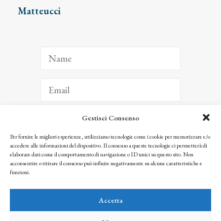
Matteucci
Gestisci Consenso
ISCRIVITI
Per fornire le migliori esperienze, utilizziamo tecnologie come i cookie per memorizzare e/o
accedere alle informazioni del dispositivo. Il consenso a queste tecnologie ci permetterà di
Facendo clic per iscriverti, riconosci che le tue informazioni saranno trattate
elaborare dati come il comportamento di navigazione o ID unici su questo sito. Non
seguendo la nostra
Privacy Policy
acconsentire o ritirare il consenso può influire negativamente su alcune caratteristiche e
© 2025 Istituto Matteucci. All right reserved
funzioni.
Nessuna parte di questo sito può essere riprodotta o trasmessa con qualsiasi mezzo senza
l’autorizzazione scritta dei proprietari dei diritti e dell’Istituto Matteucci
Accetta