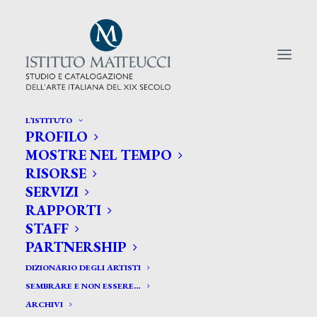
L’ISTITUTO
PROFILO
CERCA TRA GLI ARTISTI:
MOSTRE NEL TEMPO
RISORSE
Search
SERVIZI
for:
RAPPORTI
STAFF
PARTNERSHIP
DIZIONARIO DEGLI ARTISTI
SEMBRARE E NON ESSERE…
ARCHIVI