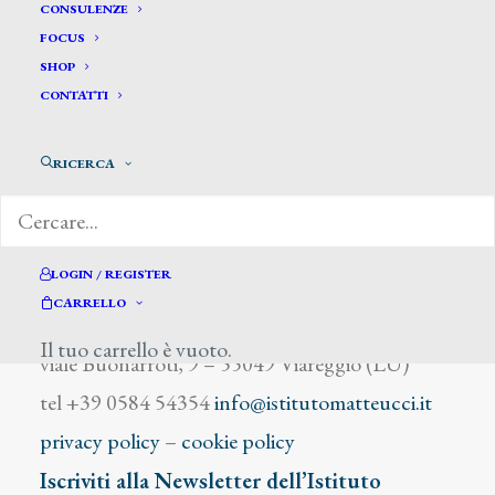
Marechal Francois
CONSULENZE
FOCUS
SHOP
CONTATTI
RICERCA
DIZIONARIO DEGLI ARTISTI
LOGIN / REGISTER
CARRELLO
Istituto Matteucci
Il tuo carrello è vuoto.
viale Buonarroti, 9 – 55049 Viareggio (LU)
tel +39 0584 54354
info@istitutomatteucci.it
privacy policy
–
cookie policy
Iscriviti alla Newsletter dell’Istituto