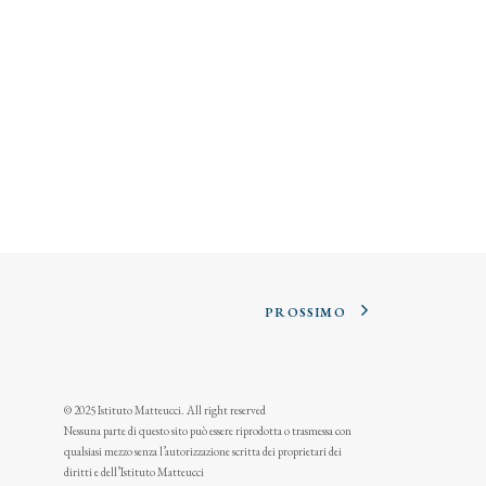
PROSSIMO
© 2025 Istituto Matteucci. All right reserved
Nessuna parte di questo sito può essere riprodotta o trasmessa con
qualsiasi mezzo senza l’autorizzazione scritta dei proprietari dei
diritti e dell’Istituto Matteucci