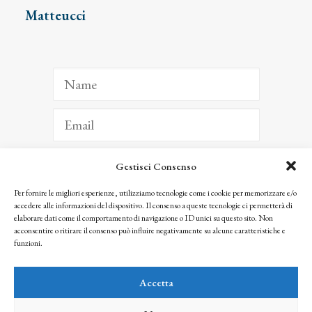
Matteucci
Gestisci Consenso
ISCRIVITI
Per fornire le migliori esperienze, utilizziamo tecnologie come i cookie per memorizzare e/o
accedere alle informazioni del dispositivo. Il consenso a queste tecnologie ci permetterà di
Facendo clic per iscriverti, riconosci che le tue informazioni saranno trattate
elaborare dati come il comportamento di navigazione o ID unici su questo sito. Non
seguendo la nostra
Privacy Policy
acconsentire o ritirare il consenso può influire negativamente su alcune caratteristiche e
© 2025 Istituto Matteucci. All right reserved
funzioni.
Nessuna parte di questo sito può essere riprodotta o trasmessa con qualsiasi mezzo senza
l’autorizzazione scritta dei proprietari dei diritti e dell’Istituto Matteucci
Accetta