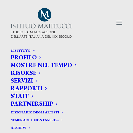
L’ISTITUTO
PROFILO
CERCA TRA GLI ARTISTI:
MOSTRE NEL TEMPO
RISORSE
Search
SERVIZI
for:
RAPPORTI
STAFF
PARTNERSHIP
DIZIONARIO DEGLI ARTISTI
SEMBRARE E NON ESSERE…
ARCHIVI