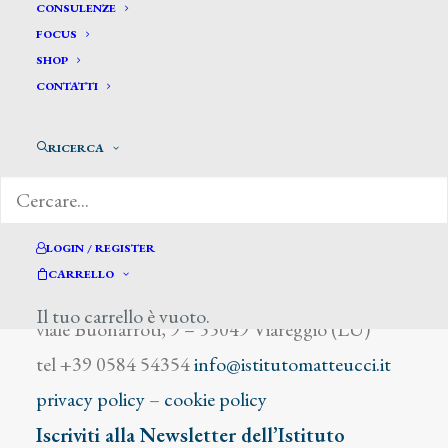
Mariatti V. A.
CONSULENZE
FOCUS
SHOP
CONTATTI
RICERCA
DIZIONARIO DEGLI ARTISTI
LOGIN / REGISTER
CARRELLO
Istituto Matteucci
Il tuo carrello è vuoto.
viale Buonarroti, 9 – 55049 Viareggio (LU)
tel +39 0584 54354
info@istitutomatteucci.it
privacy policy
–
cookie policy
Iscriviti alla Newsletter dell’Istituto