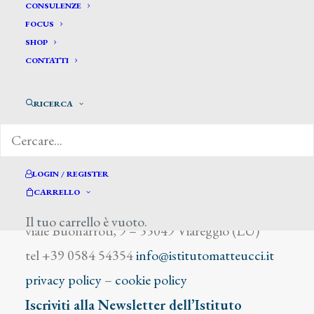
Marini F.
CONSULENZE
FOCUS
SHOP
CONTATTI
RICERCA
DIZIONARIO DEGLI ARTISTI
LOGIN / REGISTER
CARRELLO
Istituto Matteucci
Il tuo carrello è vuoto.
viale Buonarroti, 9 – 55049 Viareggio (LU)
tel +39 0584 54354
info@istitutomatteucci.it
privacy policy
–
cookie policy
Iscriviti alla Newsletter dell’Istituto