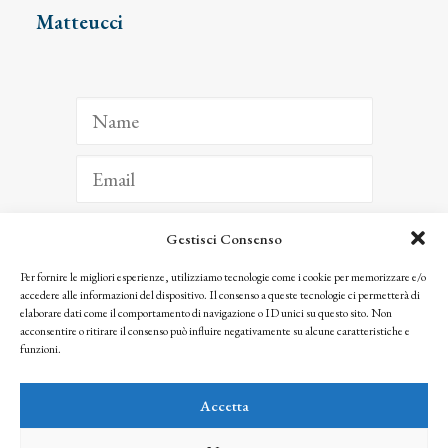
Matteucci
Gestisci Consenso
ISCRIVITI
Per fornire le migliori esperienze, utilizziamo tecnologie come i cookie per memorizzare e/o
accedere alle informazioni del dispositivo. Il consenso a queste tecnologie ci permetterà di
Facendo clic per iscriverti, riconosci che le tue informazioni saranno trattate
elaborare dati come il comportamento di navigazione o ID unici su questo sito. Non
seguendo la nostra
Privacy Policy
acconsentire o ritirare il consenso può influire negativamente su alcune caratteristiche e
© 2025 Istituto Matteucci. All right reserved
funzioni.
Nessuna parte di questo sito può essere riprodotta o trasmessa con qualsiasi mezzo senza
l’autorizzazione scritta dei proprietari dei diritti e dell’Istituto Matteucci
Accetta