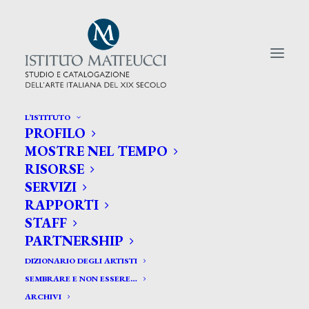
L’ISTITUTO
PROFILO
CERCA TRA GLI ARTISTI:
MOSTRE NEL TEMPO
RISORSE
Search
SERVIZI
for:
RAPPORTI
STAFF
PARTNERSHIP
DIZIONARIO DEGLI ARTISTI
SEMBRARE E NON ESSERE…
ARCHIVI