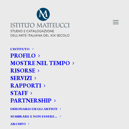
L’ISTITUTO
PROFILO
CERCA TRA GLI ARTISTI:
MOSTRE NEL TEMPO
RISORSE
Search
SERVIZI
for:
RAPPORTI
STAFF
PARTNERSHIP
DIZIONARIO DEGLI ARTISTI
SEMBRARE E NON ESSERE…
ARCHIVI