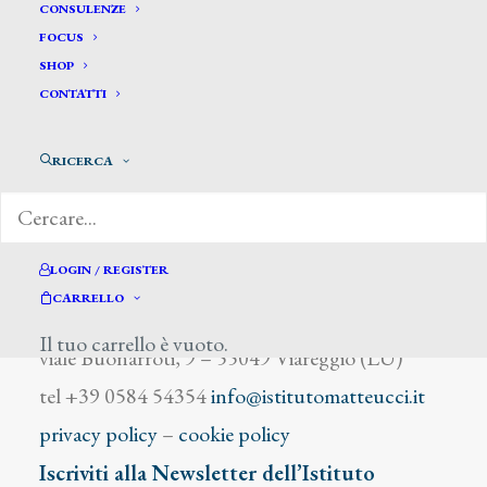
Marini Michele Angelo
CONSULENZE
FOCUS
SHOP
CONTATTI
RICERCA
DIZIONARIO DEGLI ARTISTI
LOGIN / REGISTER
CARRELLO
Istituto Matteucci
Il tuo carrello è vuoto.
viale Buonarroti, 9 – 55049 Viareggio (LU)
tel +39 0584 54354
info@istitutomatteucci.it
privacy policy
–
cookie policy
Iscriviti alla Newsletter dell’Istituto