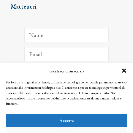
Matteucci
Gestisci Consenso
ISCRIVITI
Per fornire le migliori esperienze, utilizziamo tecnologie come i cookie per memorizzare e/o
accedere alle informazioni del dispositivo. Il consenso a queste tecnologie ci permetterà di
Facendo clic per iscriverti, riconosci che le tue informazioni saranno trattate
elaborare dati come il comportamento di navigazione o ID unici su questo sito. Non
seguendo la nostra
Privacy Policy
acconsentire o ritirare il consenso può influire negativamente su alcune caratteristiche e
© 2025 Istituto Matteucci. All right reserved
funzioni.
Nessuna parte di questo sito può essere riprodotta o trasmessa con qualsiasi mezzo senza
l’autorizzazione scritta dei proprietari dei diritti e dell’Istituto Matteucci
Accetta