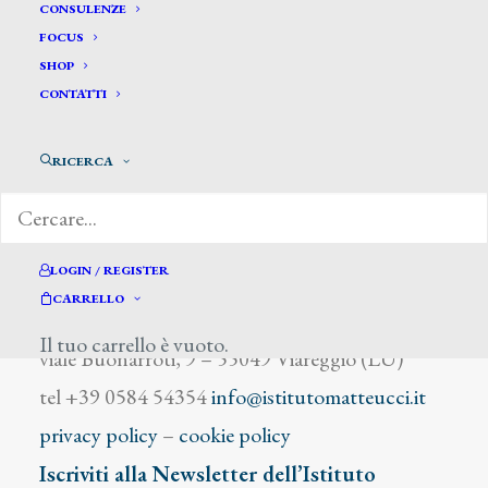
Mark Giovanni
CONSULENZE
FOCUS
SHOP
CONTATTI
RICERCA
DIZIONARIO DEGLI ARTISTI
LOGIN / REGISTER
CARRELLO
Istituto Matteucci
Il tuo carrello è vuoto.
viale Buonarroti, 9 – 55049 Viareggio (LU)
tel +39 0584 54354
info@istitutomatteucci.it
privacy policy
–
cookie policy
Iscriviti alla Newsletter dell’Istituto