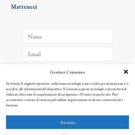
Matteucci
Gestisci Consenso
ISCRIVITI
Per fornire le migliori esperienze, utilizziamo tecnologie come i cookie per memorizzare e/o
accedere alle informazioni del dispositivo. Il consenso a queste tecnologie ci permetterà di
Facendo clic per iscriverti, riconosci che le tue informazioni saranno trattate
elaborare dati come il comportamento di navigazione o ID unici su questo sito. Non
seguendo la nostra
Privacy Policy
acconsentire o ritirare il consenso può influire negativamente su alcune caratteristiche e
© 2025 Istituto Matteucci. All right reserved
funzioni.
Nessuna parte di questo sito può essere riprodotta o trasmessa con qualsiasi mezzo senza
l’autorizzazione scritta dei proprietari dei diritti e dell’Istituto Matteucci
Accetta