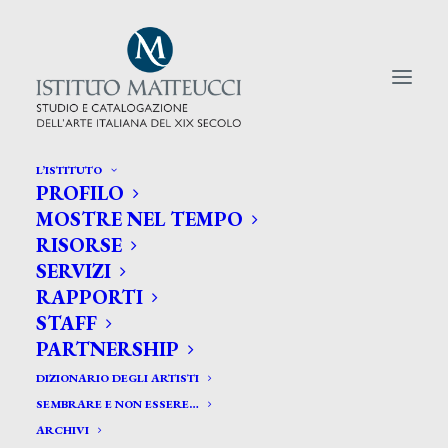
L’ISTITUTO
PROFILO
CERCA TRA GLI ARTISTI:
MOSTRE NEL TEMPO
RISORSE
Search
SERVIZI
for:
RAPPORTI
STAFF
PARTNERSHIP
DIZIONARIO DEGLI ARTISTI
SEMBRARE E NON ESSERE…
ARCHIVI