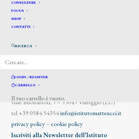
Marony
CONSULENZE
FOCUS
SHOP
CONTATTI
RICERCA
DIZIONARIO DEGLI ARTISTI
LOGIN / REGISTER
CARRELLO
Istituto Matteucci
Il tuo carrello è vuoto.
viale Buonarroti, 9 – 55049 Viareggio (LU)
tel +39 0584 54354
info@istitutomatteucci.it
privacy policy
–
cookie policy
Iscriviti alla Newsletter dell’Istituto