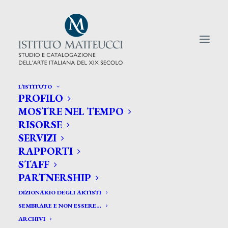
L’ISTITUTO
PROFILO
CERCA TRA GLI ARTISTI:
MOSTRE NEL TEMPO
RISORSE
Search
SERVIZI
for:
RAPPORTI
STAFF
PARTNERSHIP
DIZIONARIO DEGLI ARTISTI
SEMBRARE E NON ESSERE…
ARCHIVI