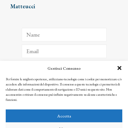
Matteucci
Gestisci Consenso
ISCRIVITI
Per fornire le migliori esperienze, utilizziamo tecnologie come i cookie per memorizzare e/o
accedere alle informazioni del dispositivo. Il consenso a queste tecnologie ci permetterà di
Facendo clic per iscriverti, riconosci che le tue informazioni saranno trattate
elaborare dati come il comportamento di navigazione o ID unici su questo sito. Non
seguendo la nostra
Privacy Policy
acconsentire o ritirare il consenso può influire negativamente su alcune caratteristiche e
© 2025 Istituto Matteucci. All right reserved
funzioni.
Nessuna parte di questo sito può essere riprodotta o trasmessa con qualsiasi mezzo senza
l’autorizzazione scritta dei proprietari dei diritti e dell’Istituto Matteucci
Accetta