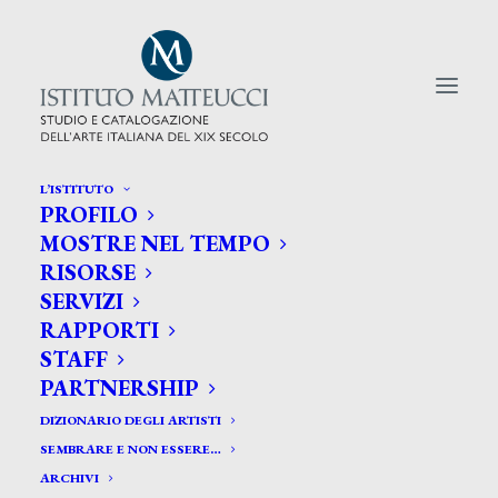
L’ISTITUTO
PROFILO
CERCA TRA GLI ARTISTI:
MOSTRE NEL TEMPO
RISORSE
Search
SERVIZI
for:
RAPPORTI
STAFF
PARTNERSHIP
DIZIONARIO DEGLI ARTISTI
SEMBRARE E NON ESSERE…
ARCHIVI