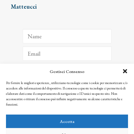
Matteucci
Gestisci Consenso
ISCRIVITI
Per fornire le migliori esperienze, utilizziamo tecnologie come i cookie per memorizzare e/o
accedere alle informazioni del dispositivo. Il consenso a queste tecnologie ci permetterà di
Facendo clic per iscriverti, riconosci che le tue informazioni saranno trattate
elaborare dati come il comportamento di navigazione o ID unici su questo sito. Non
seguendo la nostra
Privacy Policy
acconsentire o ritirare il consenso può influire negativamente su alcune caratteristiche e
© 2025 Istituto Matteucci. All right reserved
funzioni.
Nessuna parte di questo sito può essere riprodotta o trasmessa con qualsiasi mezzo senza
l’autorizzazione scritta dei proprietari dei diritti e dell’Istituto Matteucci
Accetta