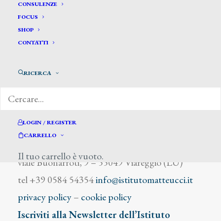
Marsilli
CONSULENZE
FOCUS
SHOP
CONTATTI
RICERCA
DIZIONARIO DEGLI ARTISTI
LOGIN / REGISTER
CARRELLO
Istituto Matteucci
Il tuo carrello è vuoto.
viale Buonarroti, 9 – 55049 Viareggio (LU)
tel +39 0584 54354
info@istitutomatteucci.it
privacy policy
–
cookie policy
Iscriviti alla Newsletter dell’Istituto