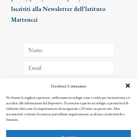
Iscriviti alla Newsletter dell’Istituto
Matteucci
Gestisci Consenso
ISCRIVITI
Per fornire le migliori esperienze, utilizziamo tecnologie come i cookie per memorizzare e/o
accedere alle informazioni del dispositivo. Il consenso a queste tecnologie ci permetterà di
Facendo clic per iscriverti, riconosci che le tue informazioni saranno trattate
elaborare dati come il comportamento di navigazione o ID unici su questo sito. Non
seguendo la nostra
Privacy Policy
acconsentire o ritirare il consenso può influire negativamente su alcune caratteristiche e
© 2025 Istituto Matteucci. All right reserved
funzioni.
Nessuna parte di questo sito può essere riprodotta o trasmessa con qualsiasi mezzo senza
l’autorizzazione scritta dei proprietari dei diritti e dell’Istituto Matteucci
Accetta