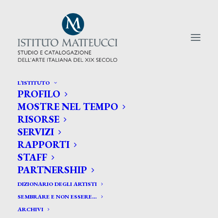
L’ISTITUTO
PROFILO
CERCA TRA GLI ARTISTI:
MOSTRE NEL TEMPO
RISORSE
Search
SERVIZI
for:
RAPPORTI
STAFF
PARTNERSHIP
DIZIONARIO DEGLI ARTISTI
SEMBRARE E NON ESSERE…
ARCHIVI