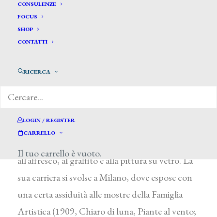
Martelli Ugo *
CONSULENZE
FOCUS
SHOP
MARTELLI UGO
CONTATTI
Ferrara 1881 – Sirmione (Brescia) 1921
RICERCA
Dalla scuola di D. Dossi a Ferrara passò a Milano
all’Accademia di Brera, accostandosi presto alle
soluzioni simboliste di G. Previati (Alberi solitari,
LOGIN / REGISTER
Milano, Galleria d’Arte Moderna). Fu
CARRELLO
apprezzato acquafortista, ma si dedicò anche
Il tuo carrello è vuoto.
all’affresco, al graffito e alla pittura su vetro. La
sua carriera si svolse a Milano, dove espose con
una certa assiduità alle mostre della Famiglia
Artistica (1909, Chiaro di luna, Piante al vento;