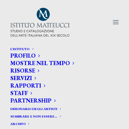
L’ISTITUTO
PROFILO
CERCA TRA GLI ARTISTI:
MOSTRE NEL TEMPO
RISORSE
Search
SERVIZI
for:
RAPPORTI
STAFF
PARTNERSHIP
DIZIONARIO DEGLI ARTISTI
SEMBRARE E NON ESSERE…
ARCHIVI