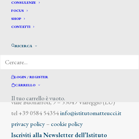
Martin Francois
CONSULENZE
FOCUS
SHOP
CONTATTI
RICERCA
DIZIONARIO DEGLI ARTISTI
LOGIN / REGISTER
CARRELLO
Istituto Matteucci
Il tuo carrello è vuoto.
viale Buonarroti, 9 – 55049 Viareggio (LU)
tel +39 0584 54354
info@istitutomatteucci.it
privacy policy
–
cookie policy
Iscriviti alla Newsletter dell’Istituto