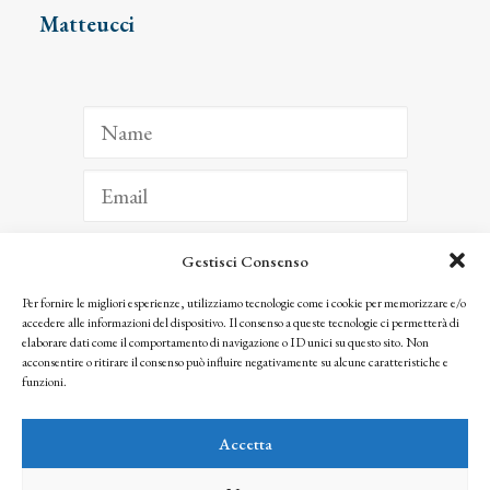
Matteucci
Gestisci Consenso
ISCRIVITI
Per fornire le migliori esperienze, utilizziamo tecnologie come i cookie per memorizzare e/o
accedere alle informazioni del dispositivo. Il consenso a queste tecnologie ci permetterà di
Facendo clic per iscriverti, riconosci che le tue informazioni saranno trattate
elaborare dati come il comportamento di navigazione o ID unici su questo sito. Non
seguendo la nostra
Privacy Policy
acconsentire o ritirare il consenso può influire negativamente su alcune caratteristiche e
© 2025 Istituto Matteucci. All right reserved
funzioni.
Nessuna parte di questo sito può essere riprodotta o trasmessa con qualsiasi mezzo senza
l’autorizzazione scritta dei proprietari dei diritti e dell’Istituto Matteucci
Accetta