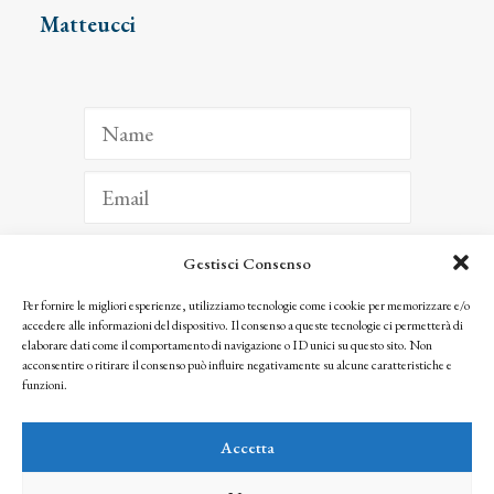
Matteucci
Gestisci Consenso
ISCRIVITI
Per fornire le migliori esperienze, utilizziamo tecnologie come i cookie per memorizzare e/o
accedere alle informazioni del dispositivo. Il consenso a queste tecnologie ci permetterà di
Facendo clic per iscriverti, riconosci che le tue informazioni saranno trattate
elaborare dati come il comportamento di navigazione o ID unici su questo sito. Non
seguendo la nostra
Privacy Policy
acconsentire o ritirare il consenso può influire negativamente su alcune caratteristiche e
© 2025 Istituto Matteucci. All right reserved
funzioni.
Nessuna parte di questo sito può essere riprodotta o trasmessa con qualsiasi mezzo senza
l’autorizzazione scritta dei proprietari dei diritti e dell’Istituto Matteucci
Accetta