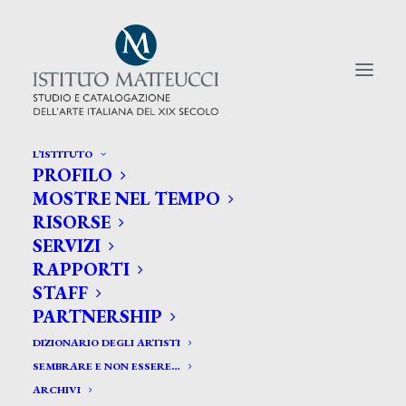
L’ISTITUTO
PROFILO
CERCA TRA GLI ARTISTI:
MOSTRE NEL TEMPO
RISORSE
Search
SERVIZI
for:
RAPPORTI
STAFF
PARTNERSHIP
DIZIONARIO DEGLI ARTISTI
SEMBRARE E NON ESSERE…
ARCHIVI