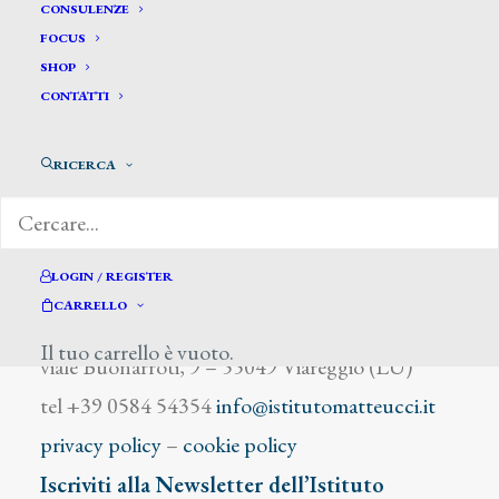
Martini Franchi Gino
CONSULENZE
FOCUS
SHOP
CONTATTI
RICERCA
DIZIONARIO DEGLI ARTISTI
LOGIN / REGISTER
CARRELLO
Istituto Matteucci
Il tuo carrello è vuoto.
viale Buonarroti, 9 – 55049 Viareggio (LU)
tel +39 0584 54354
info@istitutomatteucci.it
privacy policy
–
cookie policy
Iscriviti alla Newsletter dell’Istituto