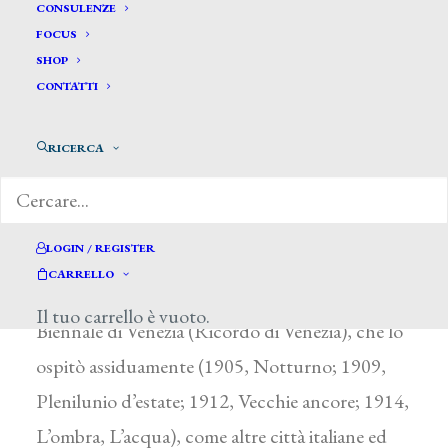
Marussig Guido *
CONSULENZE
FOCUS
SHOP
MARUSSIG GUIDO
CONTATTI
Trieste 1885 – Gorizia 1972
RICERCA
Frequentò a Trieste il corso di pittura decorativa
della Scuola Industriale e poi, dal 1900,
l’Accademia di Venezia sotto A. Sezanne ed E.
LOGIN / REGISTER
Tito. Iniziò con l’esporre a Roma (1902,
CARRELLO
Ricordo di Venezia; 1903, Studi) e dal 1905 alla
Il tuo carrello è vuoto.
Biennale di Venezia (Ricordo di Venezia), che lo
ospitò assiduamente (1905, Notturno; 1909,
Plenilunio d’estate; 1912, Vecchie ancore; 1914,
L’ombra, L’acqua), come altre città italiane ed