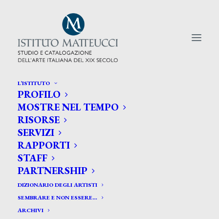
L’ISTITUTO
PROFILO
CERCA TRA GLI ARTISTI:
MOSTRE NEL TEMPO
RISORSE
Search
SERVIZI
for:
RAPPORTI
STAFF
PARTNERSHIP
DIZIONARIO DEGLI ARTISTI
SEMBRARE E NON ESSERE…
ARCHIVI