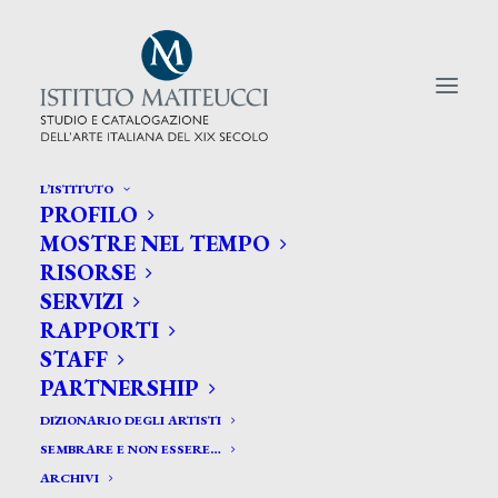
L’ISTITUTO
PROFILO
CERCA TRA GLI ARTISTI:
MOSTRE NEL TEMPO
RISORSE
Search
SERVIZI
for:
RAPPORTI
STAFF
PARTNERSHIP
DIZIONARIO DEGLI ARTISTI
SEMBRARE E NON ESSERE…
ARCHIVI