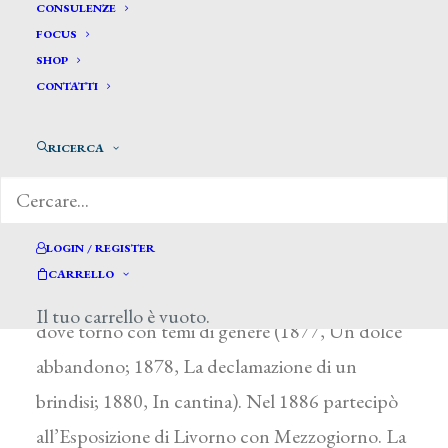
Massani Pompeo *
CONSULENZE
FOCUS
SHOP
MASSANI POMPEO
CONTATTI
Firenze 1850 – 1920
RICERCA
Studiò pittura presso M. Gordigiani (Ritratto di
M. Gordigiani al cavalletto, Firenze, Galleria
d’Arte Moderna di Palazzo Pitti) e sull’esempio
LOGIN / REGISTER
del maestro si dedicò alla ritrattistica, esordendo
CARRELLO
nel 1875 alla Società fiorentina di Belle Arti,
Il tuo carrello è vuoto.
dove tornò con temi di genere (1877, Un dolce
abbandono; 1878, La declamazione di un
brindisi; 1880, In cantina). Nel 1886 partecipò
all’Esposizione di Livorno con Mezzogiorno. La