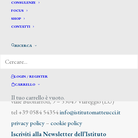
Massoni P.
CONSULENZE
FOCUS
SHOP
CONTATTI
RICERCA
DIZIONARIO DEGLI ARTISTI
LOGIN / REGISTER
CARRELLO
Istituto Matteucci
Il tuo carrello è vuoto.
viale Buonarroti, 9 – 55049 Viareggio (LU)
tel +39 0584 54354
info@istitutomatteucci.it
privacy policy
–
cookie policy
Iscriviti alla Newsletter dell’Istituto