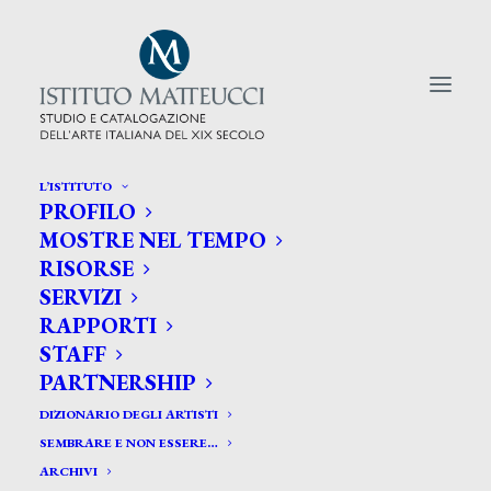
L’ISTITUTO
PROFILO
CERCA TRA GLI ARTISTI:
MOSTRE NEL TEMPO
RISORSE
Search
SERVIZI
for:
RAPPORTI
STAFF
PARTNERSHIP
DIZIONARIO DEGLI ARTISTI
SEMBRARE E NON ESSERE…
ARCHIVI