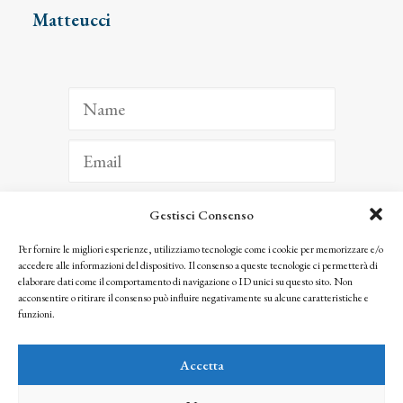
Matteucci
Gestisci Consenso
ISCRIVITI
Per fornire le migliori esperienze, utilizziamo tecnologie come i cookie per memorizzare e/o
accedere alle informazioni del dispositivo. Il consenso a queste tecnologie ci permetterà di
Facendo clic per iscriverti, riconosci che le tue informazioni saranno trattate
elaborare dati come il comportamento di navigazione o ID unici su questo sito. Non
seguendo la nostra
Privacy Policy
acconsentire o ritirare il consenso può influire negativamente su alcune caratteristiche e
© 2025 Istituto Matteucci. All right reserved
funzioni.
Nessuna parte di questo sito può essere riprodotta o trasmessa con qualsiasi mezzo senza
l’autorizzazione scritta dei proprietari dei diritti e dell’Istituto Matteucci
Accetta