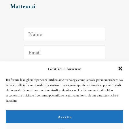
Matteucci
Gestisci Consenso
ISCRIVITI
Per fornire le migliori esperienze, utilizziamo tecnologie come i cookie per memorizzare e/o
accedere alle informazioni del dispositivo. Il consenso a queste tecnologie ci permetterà di
Facendo clic per iscriverti, riconosci che le tue informazioni saranno trattate
elaborare dati come il comportamento di navigazione o ID unici su questo sito. Non
seguendo la nostra
Privacy Policy
acconsentire o ritirare il consenso può influire negativamente su alcune caratteristiche e
© 2025 Istituto Matteucci. All right reserved
funzioni.
Nessuna parte di questo sito può essere riprodotta o trasmessa con qualsiasi mezzo senza
l’autorizzazione scritta dei proprietari dei diritti e dell’Istituto Matteucci
Accetta