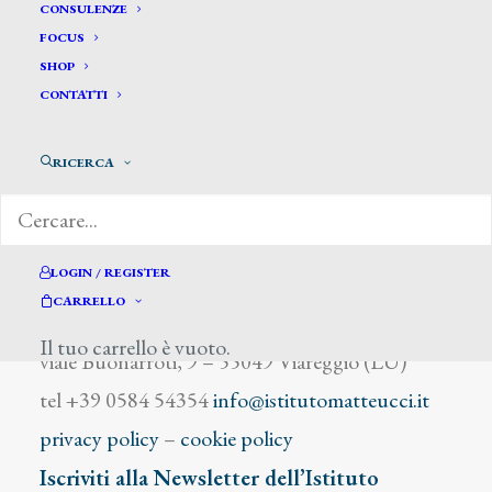
Masutti Carlo
CONSULENZE
FOCUS
SHOP
CONTATTI
RICERCA
DIZIONARIO DEGLI ARTISTI
LOGIN / REGISTER
CARRELLO
Istituto Matteucci
Il tuo carrello è vuoto.
viale Buonarroti, 9 – 55049 Viareggio (LU)
tel +39 0584 54354
info@istitutomatteucci.it
privacy policy
–
cookie policy
Iscriviti alla Newsletter dell’Istituto