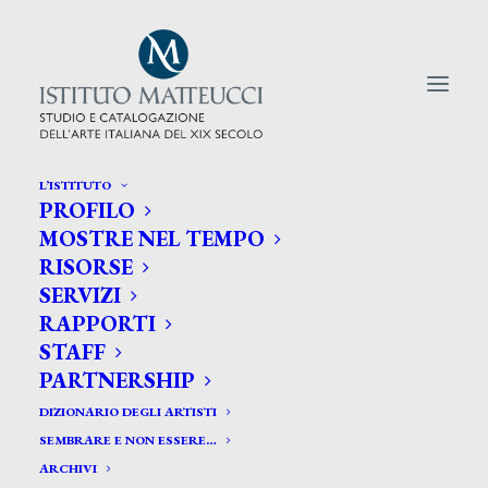
L’ISTITUTO
PROFILO
CERCA TRA GLI ARTISTI:
MOSTRE NEL TEMPO
RISORSE
Search
SERVIZI
for:
RAPPORTI
STAFF
PARTNERSHIP
DIZIONARIO DEGLI ARTISTI
SEMBRARE E NON ESSERE…
ARCHIVI