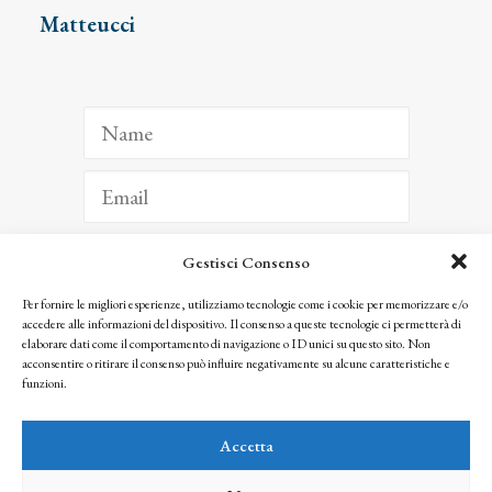
Matteucci
Gestisci Consenso
ISCRIVITI
Per fornire le migliori esperienze, utilizziamo tecnologie come i cookie per memorizzare e/o
accedere alle informazioni del dispositivo. Il consenso a queste tecnologie ci permetterà di
Facendo clic per iscriverti, riconosci che le tue informazioni saranno trattate
elaborare dati come il comportamento di navigazione o ID unici su questo sito. Non
seguendo la nostra
Privacy Policy
acconsentire o ritirare il consenso può influire negativamente su alcune caratteristiche e
© 2025 Istituto Matteucci. All right reserved
funzioni.
Nessuna parte di questo sito può essere riprodotta o trasmessa con qualsiasi mezzo senza
l’autorizzazione scritta dei proprietari dei diritti e dell’Istituto Matteucci
Accetta