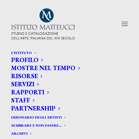
L’ISTITUTO
PROFILO
CERCA TRA GLI ARTISTI:
MOSTRE NEL TEMPO
RISORSE
Search
SERVIZI
for:
RAPPORTI
STAFF
PARTNERSHIP
DIZIONARIO DEGLI ARTISTI
SEMBRARE E NON ESSERE…
ARCHIVI