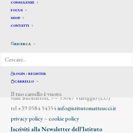
Matinelli
CONSULENZE
FOCUS
SHOP
CONTATTI
RICERCA
DIZIONARIO DEGLI ARTISTI
LOGIN / REGISTER
CARRELLO
Istituto Matteucci
Il tuo carrello è vuoto.
viale Buonarroti, 9 – 55049 Viareggio (LU)
tel +39 0584 54354
info@istitutomatteucci.it
privacy policy
–
cookie policy
Iscriviti alla Newsletter dell’Istituto