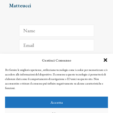
Matteucci
Gestisci Consenso
ISCRIVITI
Per fornire le migliori esperienze, utilizziamo tecnologie come i cookie per memorizzare e/o
accedere alle informazioni del dispositivo. Il consenso a queste tecnologie ci permetterà di
Facendo clic per iscriverti, riconosci che le tue informazioni saranno trattate
elaborare dati come il comportamento di navigazione o ID unici su questo sito. Non
seguendo la nostra
Privacy Policy
acconsentire o ritirare il consenso può influire negativamente su alcune caratteristiche e
© 2025 Istituto Matteucci. All right reserved
funzioni.
Nessuna parte di questo sito può essere riprodotta o trasmessa con qualsiasi mezzo senza
l’autorizzazione scritta dei proprietari dei diritti e dell’Istituto Matteucci
Accetta