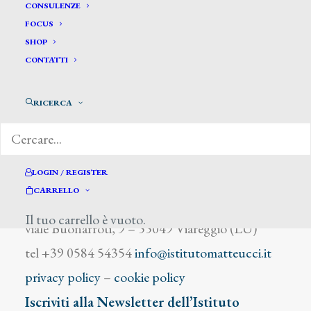
Matweck T.
CONSULENZE
FOCUS
SHOP
CONTATTI
RICERCA
DIZIONARIO DEGLI ARTISTI
LOGIN / REGISTER
CARRELLO
Istituto Matteucci
Il tuo carrello è vuoto.
viale Buonarroti, 9 – 55049 Viareggio (LU)
tel +39 0584 54354
info@istitutomatteucci.it
privacy policy
–
cookie policy
Iscriviti alla Newsletter dell’Istituto