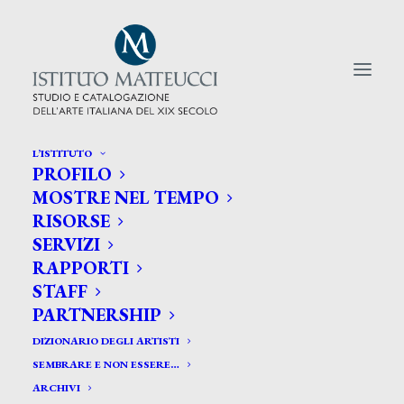
L’ISTITUTO
PROFILO
CERCA TRA GLI ARTISTI:
MOSTRE NEL TEMPO
RISORSE
Search
SERVIZI
for:
RAPPORTI
STAFF
PARTNERSHIP
DIZIONARIO DEGLI ARTISTI
SEMBRARE E NON ESSERE…
ARCHIVI