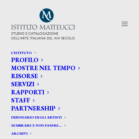
L’ISTITUTO
PROFILO
CERCA TRA GLI ARTISTI:
MOSTRE NEL TEMPO
RISORSE
Search
SERVIZI
for:
RAPPORTI
STAFF
PARTNERSHIP
DIZIONARIO DEGLI ARTISTI
SEMBRARE E NON ESSERE…
ARCHIVI