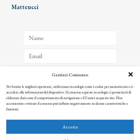
Matteucci
Gestisci Consenso
ISCRIVITI
Per fornire le migliori esperienze, utilizziamo tecnologie come i cookie per memorizzare e/o
accedere alle informazioni del dispositivo. Il consenso a queste tecnologie ci permetterà di
Facendo clic per iscriverti, riconosci che le tue informazioni saranno trattate
elaborare dati come il comportamento di navigazione o ID unici su questo sito. Non
seguendo la nostra
Privacy Policy
acconsentire o ritirare il consenso può influire negativamente su alcune caratteristiche e
© 2025 Istituto Matteucci. All right reserved
funzioni.
Nessuna parte di questo sito può essere riprodotta o trasmessa con qualsiasi mezzo senza
l’autorizzazione scritta dei proprietari dei diritti e dell’Istituto Matteucci
Accetta