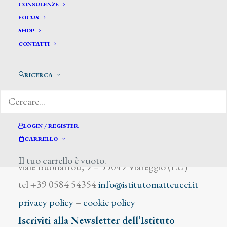
Mazza L.
CONSULENZE
FOCUS
SHOP
CONTATTI
RICERCA
DIZIONARIO DEGLI ARTISTI
LOGIN / REGISTER
CARRELLO
Istituto Matteucci
Il tuo carrello è vuoto.
viale Buonarroti, 9 – 55049 Viareggio (LU)
tel +39 0584 54354
info@istitutomatteucci.it
privacy policy
–
cookie policy
Iscriviti alla Newsletter dell’Istituto