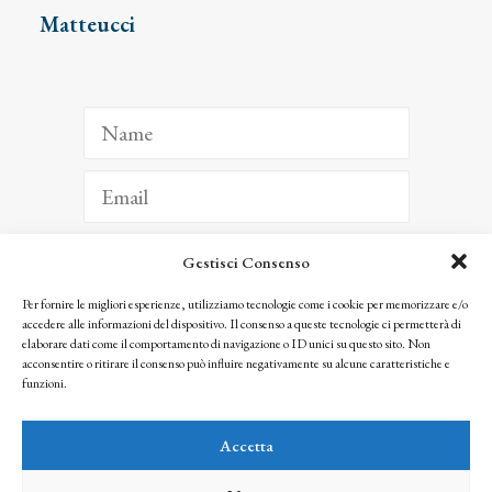
Matteucci
Gestisci Consenso
ISCRIVITI
Per fornire le migliori esperienze, utilizziamo tecnologie come i cookie per memorizzare e/o
accedere alle informazioni del dispositivo. Il consenso a queste tecnologie ci permetterà di
Facendo clic per iscriverti, riconosci che le tue informazioni saranno trattate
elaborare dati come il comportamento di navigazione o ID unici su questo sito. Non
seguendo la nostra
Privacy Policy
acconsentire o ritirare il consenso può influire negativamente su alcune caratteristiche e
© 2025 Istituto Matteucci. All right reserved
funzioni.
Nessuna parte di questo sito può essere riprodotta o trasmessa con qualsiasi mezzo senza
l’autorizzazione scritta dei proprietari dei diritti e dell’Istituto Matteucci
Accetta