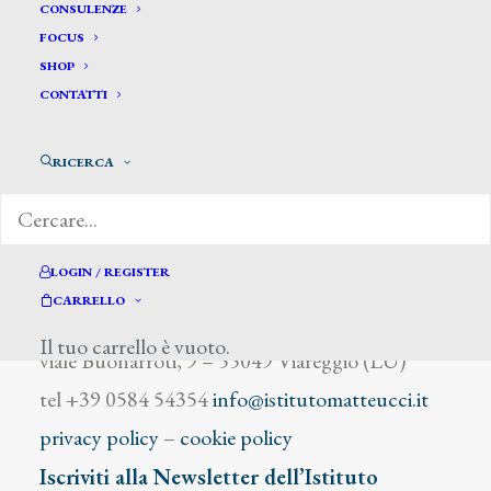
Mazzocchi Guido
CONSULENZE
FOCUS
SHOP
CONTATTI
RICERCA
DIZIONARIO DEGLI ARTISTI
LOGIN / REGISTER
CARRELLO
Istituto Matteucci
Il tuo carrello è vuoto.
viale Buonarroti, 9 – 55049 Viareggio (LU)
tel +39 0584 54354
info@istitutomatteucci.it
privacy policy
–
cookie policy
Iscriviti alla Newsletter dell’Istituto