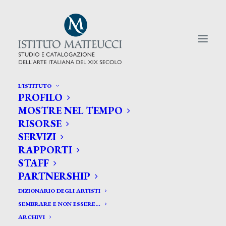
L’ISTITUTO
PROFILO
CERCA TRA GLI ARTISTI:
MOSTRE NEL TEMPO
RISORSE
Search
SERVIZI
for:
RAPPORTI
STAFF
PARTNERSHIP
DIZIONARIO DEGLI ARTISTI
SEMBRARE E NON ESSERE…
ARCHIVI