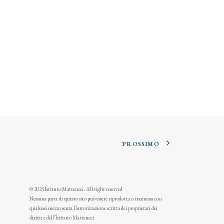
PROSSIMO
© 2025 Istituto Matteucci. All right reserved
Nessuna parte di questo sito può essere riprodotta o trasmessa con
qualsiasi mezzo senza l’autorizzazione scritta dei proprietari dei
diritti e dell’Istituto Matteucci