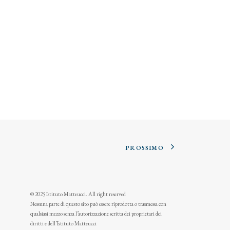
PROSSIMO
© 2025 Istituto Matteucci. All right reserved
Nessuna parte di questo sito può essere riprodotta o trasmessa con
qualsiasi mezzo senza l’autorizzazione scritta dei proprietari dei
diritti e dell’Istituto Matteucci