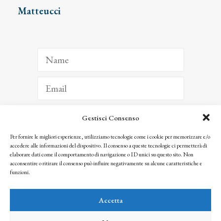
Matteucci
Gestisci Consenso
ISCRIVITI
Per fornire le migliori esperienze, utilizziamo tecnologie come i cookie per memorizzare e/o
accedere alle informazioni del dispositivo. Il consenso a queste tecnologie ci permetterà di
Facendo clic per iscriverti, riconosci che le tue informazioni saranno trattate
elaborare dati come il comportamento di navigazione o ID unici su questo sito. Non
seguendo la nostra
Privacy Policy
acconsentire o ritirare il consenso può influire negativamente su alcune caratteristiche e
© 2025 Istituto Matteucci. All right reserved
funzioni.
Nessuna parte di questo sito può essere riprodotta o trasmessa con qualsiasi mezzo senza
l’autorizzazione scritta dei proprietari dei diritti e dell’Istituto Matteucci
Accetta