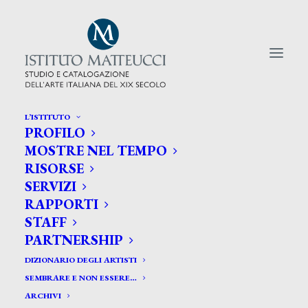
L’ISTITUTO
PROFILO
CERCA TRA GLI ARTISTI:
MOSTRE NEL TEMPO
RISORSE
Search
SERVIZI
for:
RAPPORTI
STAFF
PARTNERSHIP
DIZIONARIO DEGLI ARTISTI
SEMBRARE E NON ESSERE…
ARCHIVI