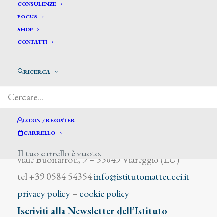
Mercadante Biagio
CONSULENZE
FOCUS
SHOP
CONTATTI
RICERCA
DIZIONARIO DEGLI ARTISTI
LOGIN / REGISTER
CARRELLO
Istituto Matteucci
Il tuo carrello è vuoto.
viale Buonarroti, 9 – 55049 Viareggio (LU)
tel +39 0584 54354
info@istitutomatteucci.it
privacy policy
–
cookie policy
Iscriviti alla Newsletter dell’Istituto