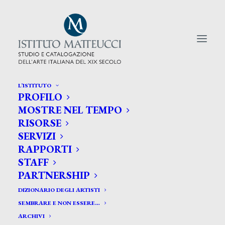
L’ISTITUTO
PROFILO
CERCA TRA GLI ARTISTI:
MOSTRE NEL TEMPO
RISORSE
Search
SERVIZI
for:
RAPPORTI
STAFF
PARTNERSHIP
DIZIONARIO DEGLI ARTISTI
SEMBRARE E NON ESSERE…
ARCHIVI