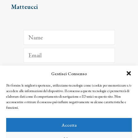
Matteucci
Gestisci Consenso
ISCRIVITI
Per fornire le migliori esperienze, utilizziamo tecnologie come i cookie per memorizzare e/o
accedere alle informazioni del dispositivo. Il consenso a queste tecnologie ci permetterà di
Facendo clic per iscriverti, riconosci che le tue informazioni saranno trattate
elaborare dati come il comportamento di navigazione o ID unici su questo sito. Non
seguendo la nostra
Privacy Policy
acconsentire o ritirare il consenso può influire negativamente su alcune caratteristiche e
© 2025 Istituto Matteucci. All right reserved
funzioni.
Nessuna parte di questo sito può essere riprodotta o trasmessa con qualsiasi mezzo senza
l’autorizzazione scritta dei proprietari dei diritti e dell’Istituto Matteucci
Accetta