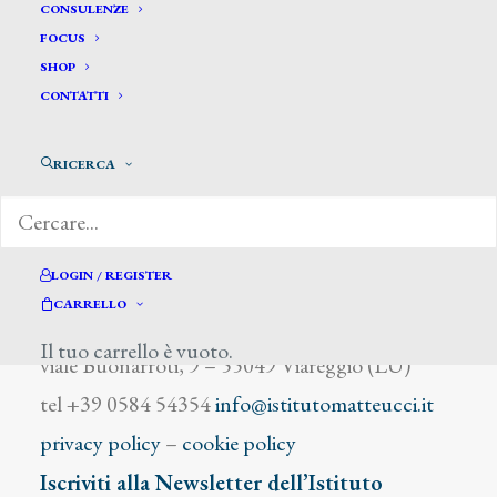
Meunier Gastone
CONSULENZE
FOCUS
SHOP
CONTATTI
RICERCA
DIZIONARIO DEGLI ARTISTI
LOGIN / REGISTER
CARRELLO
Istituto Matteucci
Il tuo carrello è vuoto.
viale Buonarroti, 9 – 55049 Viareggio (LU)
tel +39 0584 54354
info@istitutomatteucci.it
privacy policy
–
cookie policy
Iscriviti alla Newsletter dell’Istituto