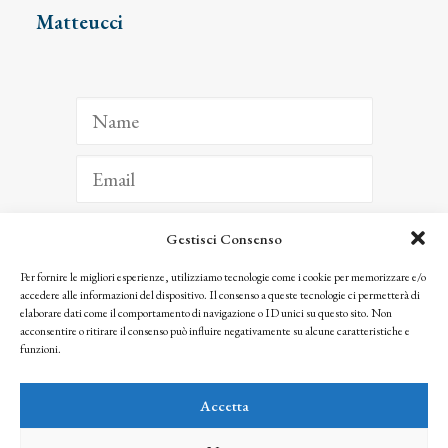
Matteucci
Gestisci Consenso
ISCRIVITI
Per fornire le migliori esperienze, utilizziamo tecnologie come i cookie per memorizzare e/o
accedere alle informazioni del dispositivo. Il consenso a queste tecnologie ci permetterà di
Facendo clic per iscriverti, riconosci che le tue informazioni saranno trattate
elaborare dati come il comportamento di navigazione o ID unici su questo sito. Non
seguendo la nostra
Privacy Policy
acconsentire o ritirare il consenso può influire negativamente su alcune caratteristiche e
© 2025 Istituto Matteucci. All right reserved
funzioni.
Nessuna parte di questo sito può essere riprodotta o trasmessa con qualsiasi mezzo senza
l’autorizzazione scritta dei proprietari dei diritti e dell’Istituto Matteucci
Accetta