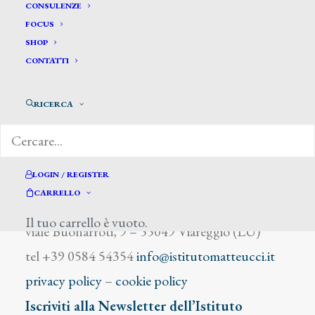
Meyer Luigi
CONSULENZE
FOCUS
SHOP
CONTATTI
RICERCA
DIZIONARIO DEGLI ARTISTI
LOGIN / REGISTER
CARRELLO
Istituto Matteucci
Il tuo carrello è vuoto.
viale Buonarroti, 9 – 55049 Viareggio (LU)
tel +39 0584 54354
info@istitutomatteucci.it
privacy policy
–
cookie policy
Iscriviti alla Newsletter dell’Istituto