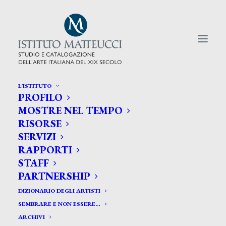
L’ISTITUTO
PROFILO
CERCA TRA GLI ARTISTI:
MOSTRE NEL TEMPO
RISORSE
Search
SERVIZI
for:
RAPPORTI
STAFF
PARTNERSHIP
DIZIONARIO DEGLI ARTISTI
SEMBRARE E NON ESSERE…
ARCHIVI