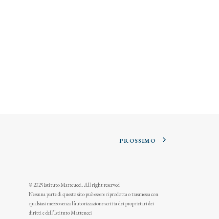
PROSSIMO
© 2025 Istituto Matteucci. All right reserved
Nessuna parte di questo sito può essere riprodotta o trasmessa con
qualsiasi mezzo senza l’autorizzazione scritta dei proprietari dei
diritti e dell’Istituto Matteucci