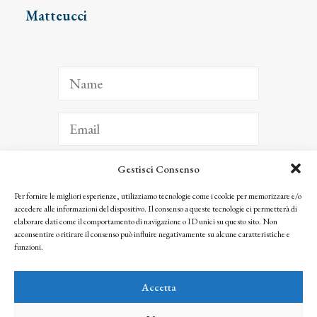
Matteucci
Gestisci Consenso
ISCRIVITI
Per fornire le migliori esperienze, utilizziamo tecnologie come i cookie per memorizzare e/o
accedere alle informazioni del dispositivo. Il consenso a queste tecnologie ci permetterà di
Facendo clic per iscriverti, riconosci che le tue informazioni saranno trattate
elaborare dati come il comportamento di navigazione o ID unici su questo sito. Non
seguendo la nostra
Privacy Policy
acconsentire o ritirare il consenso può influire negativamente su alcune caratteristiche e
© 2025 Istituto Matteucci. All right reserved
funzioni.
Nessuna parte di questo sito può essere riprodotta o trasmessa con qualsiasi mezzo senza
l’autorizzazione scritta dei proprietari dei diritti e dell’Istituto Matteucci
Accetta