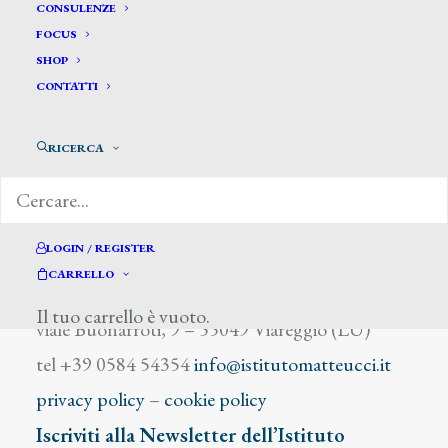
Minardi Francesco
CONSULENZE
FOCUS
SHOP
CONTATTI
RICERCA
DIZIONARIO DEGLI ARTISTI
LOGIN / REGISTER
CARRELLO
Istituto Matteucci
Il tuo carrello è vuoto.
viale Buonarroti, 9 – 55049 Viareggio (LU)
tel +39 0584 54354
info@istitutomatteucci.it
privacy policy
–
cookie policy
Iscriviti alla Newsletter dell’Istituto