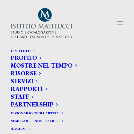
L’ISTITUTO
PROFILO
CERCA TRA GLI ARTISTI:
MOSTRE NEL TEMPO
RISORSE
Search
SERVIZI
for:
RAPPORTI
STAFF
PARTNERSHIP
DIZIONARIO DEGLI ARTISTI
SEMBRARE E NON ESSERE…
ARCHIVI