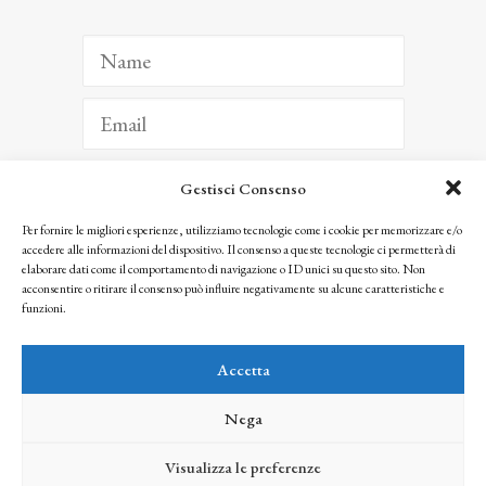
Gestisci Consenso
ISCRIVITI
Per fornire le migliori esperienze, utilizziamo tecnologie come i cookie per memorizzare e/o
accedere alle informazioni del dispositivo. Il consenso a queste tecnologie ci permetterà di
Facendo clic per iscriverti, riconosci che le tue informazioni saranno trattate
elaborare dati come il comportamento di navigazione o ID unici su questo sito. Non
seguendo la nostra
Privacy Policy
acconsentire o ritirare il consenso può influire negativamente su alcune caratteristiche e
© 2025 Istituto Matteucci. All right reserved
funzioni.
Nessuna parte di questo sito può essere riprodotta o trasmessa con qualsiasi mezzo senza
l’autorizzazione scritta dei proprietari dei diritti e dell’Istituto Matteucci
Accetta
Nega
Visualizza le preferenze
credits