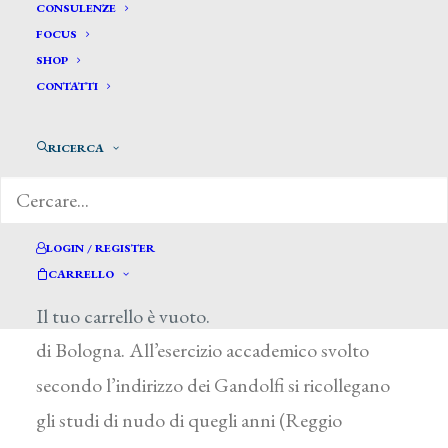
CONSULENZE
FOCUS
SHOP
CONTATTI
Minghetti Prospero *
RICERCA
MINGHETTI PROSPERO
Reggio nell’Emilia 1786 – 1853
LOGIN / REGISTER
CARRELLO
Dopo la formazione presso la reggiana Scuola di
Belle Arti (1804-1806), si trasferì all’Accademia
Il tuo carrello è vuoto.
di Bologna. All’esercizio accademico svolto
secondo l’indirizzo dei Gandolfi si ricollegano
gli studi di nudo di quegli anni (Reggio