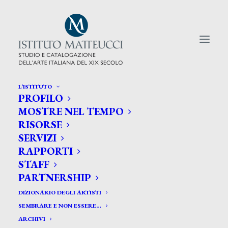
L’ISTITUTO
PROFILO
CERCA TRA GLI ARTISTI:
MOSTRE NEL TEMPO
RISORSE
Search
SERVIZI
for:
RAPPORTI
STAFF
PARTNERSHIP
DIZIONARIO DEGLI ARTISTI
SEMBRARE E NON ESSERE…
ARCHIVI