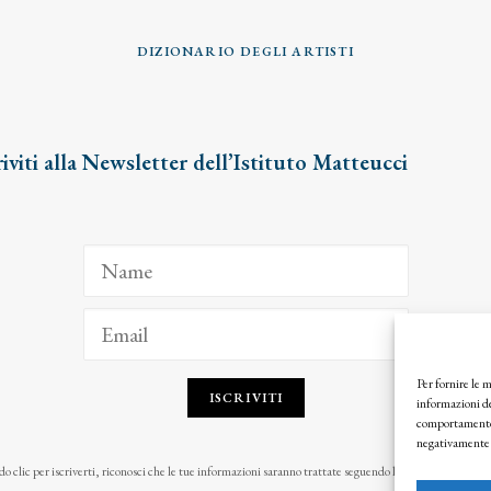
DIZIONARIO DEGLI ARTISTI
riviti alla Newsletter dell’Istituto Matteucci
Per fornire le 
ISCRIVITI
informazioni de
comportamento d
negativamente s
o clic per iscriverti, riconosci che le tue informazioni saranno trattate seguendo la nostra
Privacy Pol