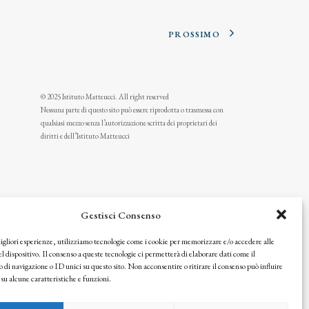
PROSSIMO
© 2025 Istituto Matteucci. All right reserved
Nessuna parte di questo sito può essere riprodotta o trasmessa con
qualsiasi mezzo senza l’autorizzazione scritta dei proprietari dei
diritti e dell’Istituto Matteucci
Gestisci Consenso
migliori esperienze, utilizziamo tecnologie come i cookie per memorizzare e/o accedere alle
l dispositivo. Il consenso a queste tecnologie ci permetterà di elaborare dati come il
i navigazione o ID unici su questo sito. Non acconsentire o ritirare il consenso può influire
u alcune caratteristiche e funzioni.
icy