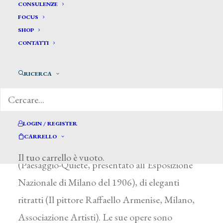
Molinari Giulio *
CONSULENZE
FOCUS
SHOP
MOLINARI GIULIO
CONTATTI
Bologna 1877 – Milano 1927
RICERCA
Si avviò all’attività artistica studiando presso
l’Accademia di Belle Arti della sua città e si
perfezionò a Milano, dove per lungo tempo si
LOGIN / REGISTER
dedicò all’arte decorativa, senza trascurare
CARRELLO
l’esecuzione di paesaggi d’impianto verista
Il tuo carrello è vuoto.
(Paesaggio-Quiete, presentato all’Esposizione
Nazionale di Milano del 1906), di eleganti
ritratti (Il pittore Raffaello Armenise, Milano,
Associazione Artisti). Le sue opere sono