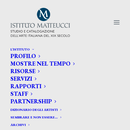
L’ISTITUTO
PROFILO
CERCA TRA GLI ARTISTI:
MOSTRE NEL TEMPO
RISORSE
Search
SERVIZI
for:
RAPPORTI
STAFF
PARTNERSHIP
DIZIONARIO DEGLI ARTISTI
SEMBRARE E NON ESSERE…
ARCHIVI