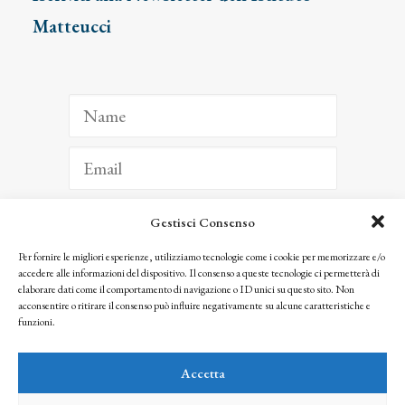
Matteucci
Gestisci Consenso
ISCRIVITI
Per fornire le migliori esperienze, utilizziamo tecnologie come i cookie per memorizzare e/o
accedere alle informazioni del dispositivo. Il consenso a queste tecnologie ci permetterà di
Facendo clic per iscriverti, riconosci che le tue informazioni saranno trattate
elaborare dati come il comportamento di navigazione o ID unici su questo sito. Non
seguendo la nostra
Privacy Policy
acconsentire o ritirare il consenso può influire negativamente su alcune caratteristiche e
© 2025 Istituto Matteucci. All right reserved
funzioni.
Nessuna parte di questo sito può essere riprodotta o trasmessa con qualsiasi mezzo senza
l’autorizzazione scritta dei proprietari dei diritti e dell’Istituto Matteucci
Accetta