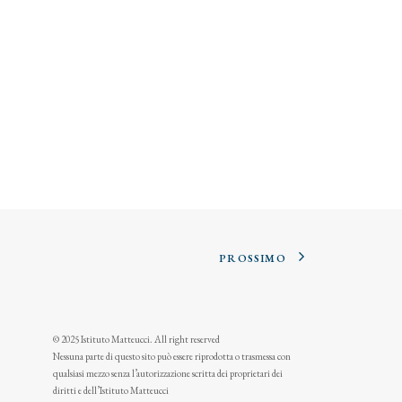
PROSSIMO
© 2025 Istituto Matteucci. All right reserved
Nessuna parte di questo sito può essere riprodotta o trasmessa con
qualsiasi mezzo senza l’autorizzazione scritta dei proprietari dei
diritti e dell’Istituto Matteucci