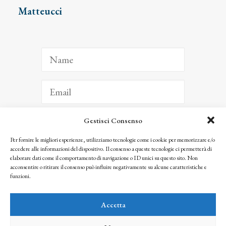
Matteucci
Gestisci Consenso
ISCRIVITI
Per fornire le migliori esperienze, utilizziamo tecnologie come i cookie per memorizzare e/o
accedere alle informazioni del dispositivo. Il consenso a queste tecnologie ci permetterà di
Facendo clic per iscriverti, riconosci che le tue informazioni saranno trattate
elaborare dati come il comportamento di navigazione o ID unici su questo sito. Non
seguendo la nostra
Privacy Policy
acconsentire o ritirare il consenso può influire negativamente su alcune caratteristiche e
© 2025 Istituto Matteucci. All right reserved
funzioni.
Nessuna parte di questo sito può essere riprodotta o trasmessa con qualsiasi mezzo senza
l’autorizzazione scritta dei proprietari dei diritti e dell’Istituto Matteucci
Accetta