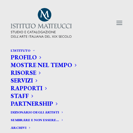
L’ISTITUTO
PROFILO
CERCA TRA GLI ARTISTI:
MOSTRE NEL TEMPO
RISORSE
Search
SERVIZI
for:
RAPPORTI
STAFF
PARTNERSHIP
DIZIONARIO DEGLI ARTISTI
SEMBRARE E NON ESSERE…
ARCHIVI