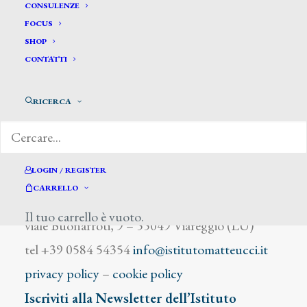
Morgenstein L.
CONSULENZE
FOCUS
SHOP
CONTATTI
RICERCA
DIZIONARIO DEGLI ARTISTI
LOGIN / REGISTER
CARRELLO
Istituto Matteucci
Il tuo carrello è vuoto.
viale Buonarroti, 9 – 55049 Viareggio (LU)
tel +39 0584 54354
info@istitutomatteucci.it
privacy policy
–
cookie policy
Iscriviti alla Newsletter dell’Istituto